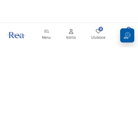
0
0
Menu
Konto
Ulubione
Koszyk
Newsletter
Bądź na bieżąco z nowościami i promocjami!
Zapisz się
Wprowadzając i zatwierdzając swoje dane wyrażasz zgodę na
otrzymywanie newslettera na zasadach określonych w