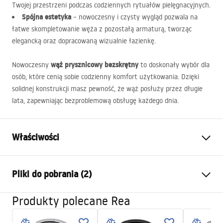
Twojej przestrzeni podczas codziennych rytuałów pielęgnacyjnych.
Spójna estetyka
– nowoczesny i czysty wygląd pozwala na
łatwe skompletowanie węża z pozostałą armaturą, tworząc
elegancką oraz dopracowaną wizualnie łazienkę.
wąż prysznicowy bezskrętny
Nowoczesny
to doskonały wybór dla
osób, które cenią sobie codzienny komfort użytkowania. Dzięki
solidnej konstrukcji masz pewność, że wąż posłuży przez długie
lata, zapewniając bezproblemową obsługę każdego dnia.
Właściwości
Długość (mm)
1500
mm
Pliki do pobrania (2)
Gwarancja
24 miesiące
Materiał
mosiądz, PVC, guma
Produkty polecane Rea
Informacje o bezpieczeństwie
Waga
1
kg
WARUNKI_BEZPIECZENSTWA_AKCESORIA_LAZIENKOWE.