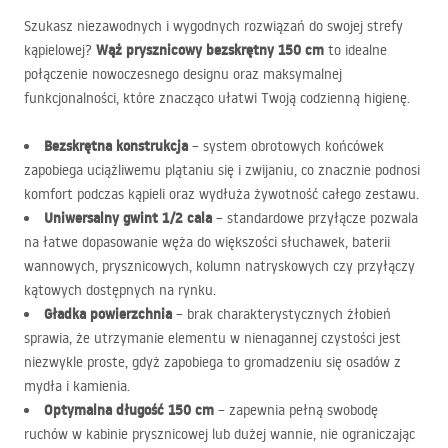
Szukasz niezawodnych i wygodnych rozwiązań do swojej strefy
Wąż prysznicowy bezskrętny 150 cm
kąpielowej?
to idealne
połączenie nowoczesnego designu oraz maksymalnej
funkcjonalności, które znacząco ułatwi Twoją codzienną higienę.
Bezskrętna konstrukcja
– system obrotowych końcówek
zapobiega uciążliwemu plątaniu się i zwijaniu, co znacznie podnosi
komfort podczas kąpieli oraz wydłuża żywotność całego zestawu.
Uniwersalny gwint 1/2 cala
– standardowe przyłącze pozwala
na łatwe dopasowanie węża do większości słuchawek, baterii
wannowych, prysznicowych, kolumn natryskowych czy przyłączy
kątowych dostępnych na rynku.
Gładka powierzchnia
– brak charakterystycznych żłobień
sprawia, że utrzymanie elementu w nienagannej czystości jest
niezwykle proste, gdyż zapobiega to gromadzeniu się osadów z
mydła i kamienia.
Optymalna długość 150 cm
– zapewnia pełną swobodę
ruchów w kabinie prysznicowej lub dużej wannie, nie ograniczając