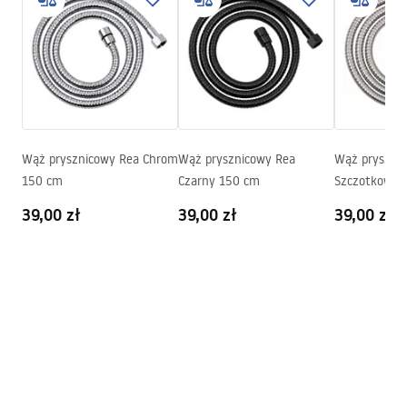
Kod producenta
JS-017B
pdf
Kolor:
Czarny
Warunki gwarancji
Warranty_Terms_and_Conditions_Accessories_-_24.pdf
Wąż prysznicowy Rea Chrom
Wąż prysznicowy Rea
Wąż prysznic
150 cm
Czarny 150 cm
Szczotkowan
39,00 zł
39,00 zł
39,00 zł