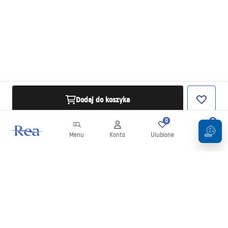
Dodaj do koszyka
0
0
Menu
Konto
Ulubione
Koszyk
Newsletter
Bądź na bieżąco z nowościami i promocjami!