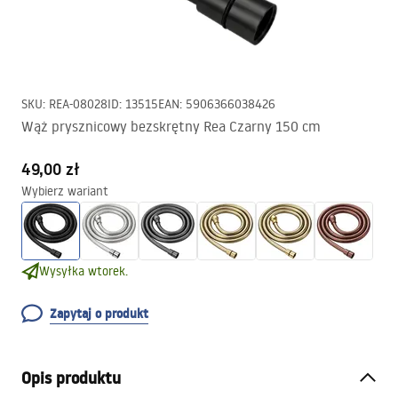
SKU
:
REA-08028
ID
:
13515
EAN
:
5906366038426
Wąż prysznicowy bezskrętny Rea Czarny 150 cm
49,00 zł
Wybierz wariant
Wysyłka wtorek.
Zapytaj o produkt
Opis produktu