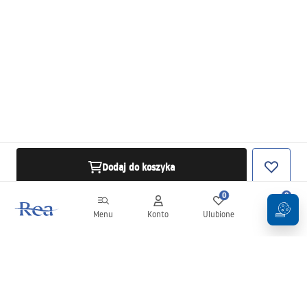
Dodaj do koszyka
0
0
Menu
Konto
Ulubione
Koszyk
Newsletter
Bądź na bieżąco z nowościami i promocjami!