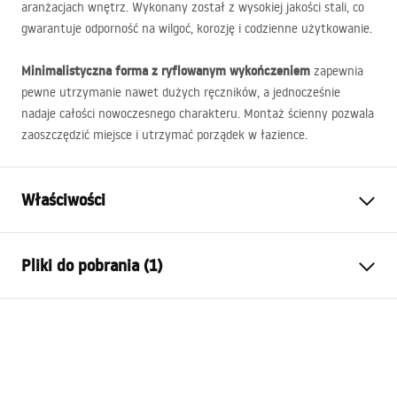
aranżacjach wnętrz. Wykonany został z wysokiej jakości stali, co
gwarantuje odporność na wilgoć, korozję i codzienne użytkowanie.
Minimalistyczna forma z ryflowanym wykończeniem
zapewnia
pewne utrzymanie nawet dużych ręczników, a jednocześnie
nadaje całości nowoczesnego charakteru. Montaż ścienny pozwala
zaoszczędzić miejsce i utrzymać porządek w łazience.
Właściwości
Kolor:
Stal szczotkowana
Pliki do pobrania (1)
Materiał:
Metal
Sposób montażu:
Przykręcany
Warunki gwarancji
Szerokość (mm):
600
mm
Warranty_Terms_and_Conditions_Accessories_-_24.pdf
Wysokość (mm):
60
mm
Głębokość (mm):
65
mm