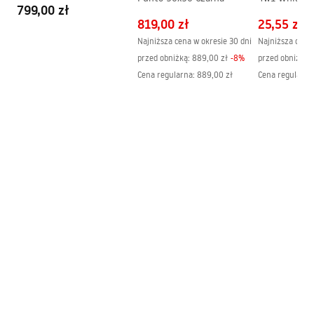
799,00 zł
819,00 zł
25,55 zł
Najniższa cena w okresie 30 dni
Najniższa cena 
przed obniżką:
889,00 zł
-
8
%
przed obniżką:
Cena regularna
:
889,00 zł
Cena regularna