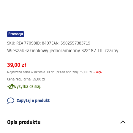
Promocja
SKU
:
REA-77098
ID
:
8497
EAN
:
5902557383719
Wieszak łazienkowy jednoramienny 322187 TIL czarny
39,00 zł
-
34
%
Najniższa cena w okresie 30 dni przed obniżką:
59,00 zł
Cena regularna
:
59,00 zł
Wysyłka dzisiaj.
Zapytaj o produkt
Opis produktu