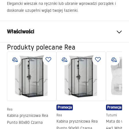
Elegancki wieszak na ręczniki lub ubranie wprowadzi porządek i
doskonale uzupełni wgląd twojej łazienki.
Właściwości
Produkty polecane Rea
Kolor:
Czarny
Materiał:
Metal
Sposób montażu:
Przykręcany
Szerokość (mm):
620
mm
Wysokość (mm):
45
mm
Głębokość (mm):
60
mm
Seria:
Til
Promocja
Promocja
Rea
Gwarancja
24 miesiące
Kabina prysznicowa Rea
Rea
Tutumi
Kabina prysznicowa Rea
Mata do wóz
Punto 80x80 Czarna
Punto 90x90 Czarna
4w1 White/G