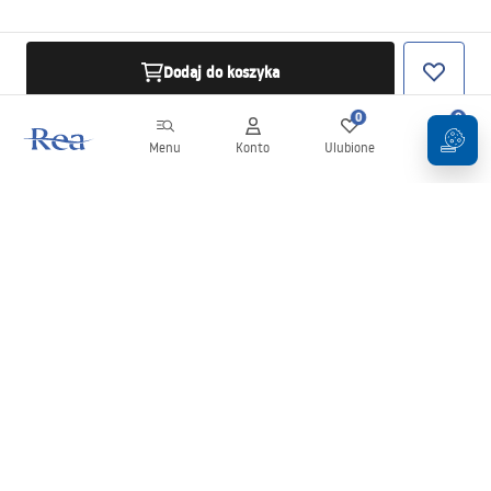
Dodaj do koszyka
0
0
Menu
Konto
Ulubione
Koszyk
Newsletter
Bądź na bieżąco z nowościami i promocjami!
Zapisz się
Wprowadzając i zatwierdzając swoje dane wyrażasz zgodę na