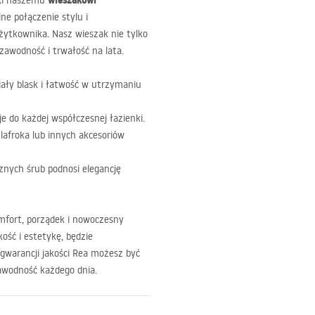
wieszakowi
ęki naszemu
alne połączenie stylu i
żytkownika. Nasz wieszak nie tylko
ezawodność i trwałość na lata.
ały blask i łatwość w utrzymaniu
e do każdej współczesnej łazienki.
zlafroka lub innych akcesoriów
nych śrub podnosi elegancję
omfort, porządek i nowoczesny
ość i estetykę, będzie
i gwarancji jakości Rea możesz być
zawodność każdego dnia.