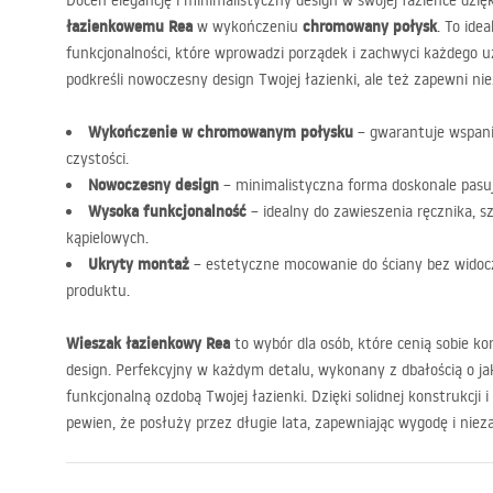
Doceń elegancję i minimalistyczny design w swojej łazience dzi
łazienkowemu Rea
chromowany połysk
w wykończeniu
. To ide
funkcjonalności, które wprowadzi porządek i zachwyci każdego u
podkreśli nowoczesny design Twojej łazienki, ale też zapewni ni
Wykończenie w chromowanym połysku
– gwarantuje wspani
czystości.
Nowoczesny design
– minimalistyczna forma doskonale pasuj
Wysoka funkcjonalność
– idealny do zawieszenia ręcznika, s
kąpielowych.
Ukryty montaż
– estetyczne mocowanie do ściany bez widocz
produktu.
Wieszak łazienkowy Rea
to wybór dla osób, które cenią sobie k
design. Perfekcyjny w każdym detalu, wykonany z dbałością o jak
funkcjonalną ozdobą Twojej łazienki. Dzięki solidnej konstrukcji 
pewien, że posłuży przez długie lata, zapewniając wygodę i nie