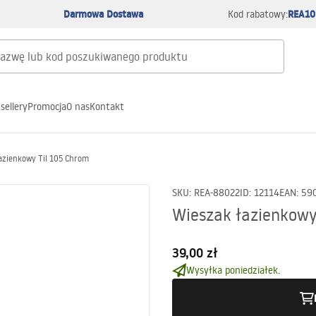
Darmowa Dostawa
REA10
Kod rabatowy:
sellery
Promocja
O nas
Kontakt
azienkowy Til 105 Chrom
SKU
:
REA-88022
ID
:
12114
EAN
:
59
Wieszak łazienkowy
39,00 zł
Wysyłka poniedziałek.