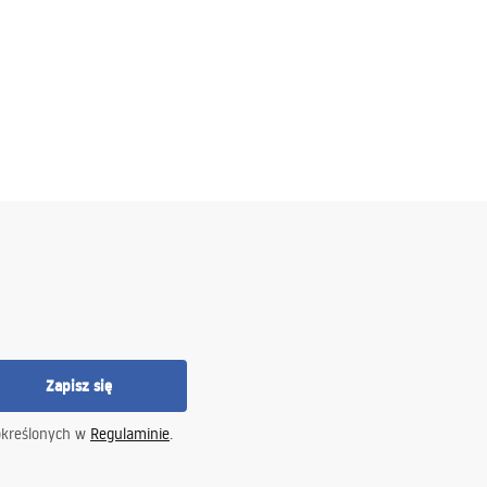
Zapisz się
określonych w
Regulaminie
.