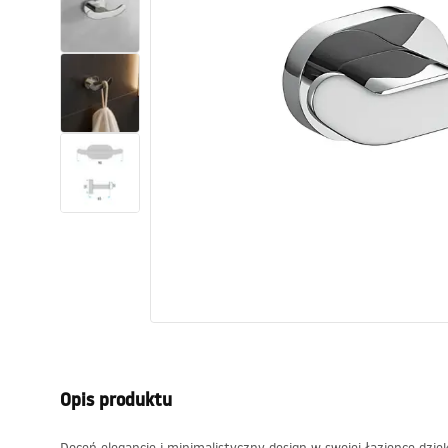
Toalety, ubikacje
Umywalki
Wanny i parawany
Baterie
Natryski
Kuchnia
Akcesoria i meble łazienkowe
Opis produktu