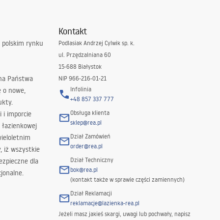
Kontakt
 polskim rynku
Podlasiak Andrzej Cylwik sp. k.
ul. Przędzalniana 60
15-688 Białystok
 na Państwa
NIP 966-216-01-21
Infolinia
ę o nowe,
+48 857 337 777
ukty.
Obsługa klienta
i i imporcie
sklep@rea.pl
 łazienkowej
Dział Zamówień
wieloletnim
order@rea.pl
 iż wszystkie
Dział Techniczny
ezpieczne dla
bok@rea.pl
jonalne.
(kontakt także w sprawie części zamiennych)
Dział Reklamacji
reklamacje@lazienka-rea.pl
Jeżeli masz jakieś skargi, uwagi lub pochwały, napisz