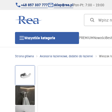
+48 857 337 777
sklep@rea.pl
Pon-Pt: 7:00 – 19:00
PREMIUM
Nowości
Best
Wszystkie kategorie
Kategorie produktowe
Strona główna
Akcesoria łazienkowe, dodatki do łazienki
Wieszak ł
Kabiny prysznicowe
Drzwi prysznicowe
Brodziki prysznicowe
Odpływy liniowe