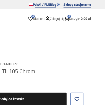
Polski / PLN
Blog
Sklepy stacjonarne
0
0
0,00 zł
Ulubione
Zaloguj się
Koszyk
:
06366016691
 Til 105 Chrom
Dodaj do koszyka