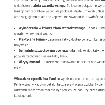
wi
Wprowadź do swojej łazienki esencję luksusu dzięki naszemu
złota szczotkowanego
wykończeniu
. To idealne połączenie wyr
funkcjonalności, które wspaniale podkreśli strefę umywalki. Nasz
aranżację glamour, ale też zapewni niezawodność i trwałość na l
Wykończenie w kolorze złota szczotkowanego
– nadaje luksu
wyrafinowany detal wnętrza.
Praktyczna forma
– zapewnia łatwy dostęp do ręcznika i je
umywalce.
Delikatnie szczotkowana powierzchnia
– niezwykle łatwa w
pozwala zachować nieskazitelny blask.
Ukryty montaż
– estetyczne mocowanie do ściany bez widocz
efekt.
Wieszak na ręcznik Rea Tomi
to wybór dla osób, które cenią sob
Perfekcyjny w każdym detalu, będzie praktyczną ozdobą Twojej łaz
łatwemu montażowi możesz być pewien, że posłuży przez długi
każdego dnia.