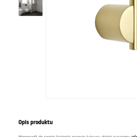
Toalety, ubikacje
Umywalki
Wanny i parawany
Baterie
Natryski
Kuchnia
Akcesoria i meble łazienkowe
Opis produktu