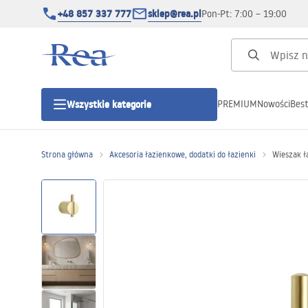
+48 857 337 777
sklep@rea.pl
Pon-Pt: 7:00 – 19:00
PREMIUM
Nowości
Best
Wszystkie kategorie
Kategorie produktowe
Strona główna
Akcesoria łazienkowe, dodatki do łazienki
Wieszak ł
Kabiny prysznicowe
Drzwi prysznicowe
Brodziki prysznicowe
Odpływy liniowe