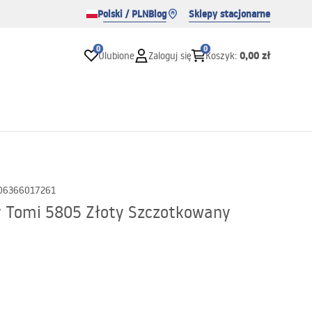
Polski / PLN
Blog
Sklepy stacjonarne
0
0
0,00 zł
Ulubione
Zaloguj się
Koszyk
:
06366017261
y Tomi 5805 Złoty Szczotkowany