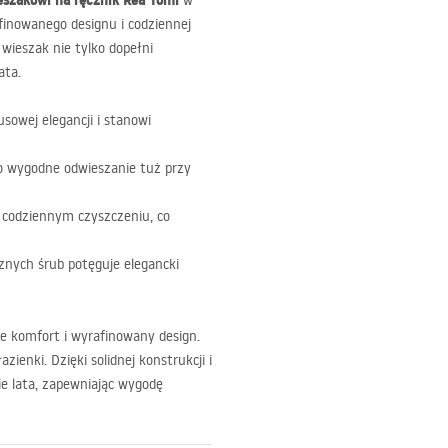
eszakowi na ręcznik Rea Tomi
w
afinowanego designu i codziennej
 wieszak nie tylko dopełni
ata.
sowej elegancji i stanowi
go wygodne odwieszanie tuż przy
 codziennym czyszczeniu, co
nych śrub potęguje elegancki
ie komfort i wyrafinowany design.
ienki. Dzięki solidnej konstrukcji i
e lata, zapewniając wygodę