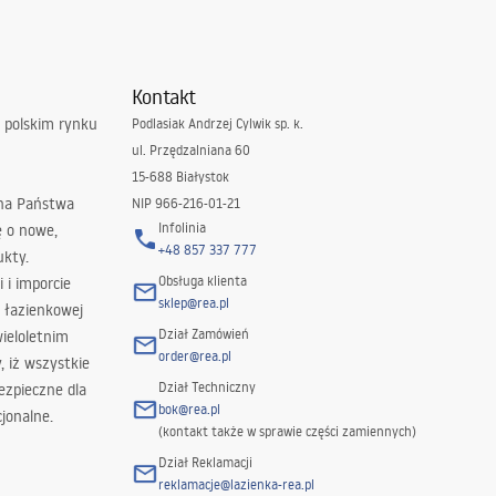
Kontakt
 polskim rynku
Podlasiak Andrzej Cylwik sp. k.
ul. Przędzalniana 60
15-688 Białystok
 na Państwa
NIP 966-216-01-21
Infolinia
ę o nowe,
+48 857 337 777
ukty.
Obsługa klienta
i i imporcie
sklep@rea.pl
 łazienkowej
Dział Zamówień
wieloletnim
order@rea.pl
 iż wszystkie
Dział Techniczny
ezpieczne dla
bok@rea.pl
jonalne.
(kontakt także w sprawie części zamiennych)
Dział Reklamacji
reklamacje@lazienka-rea.pl