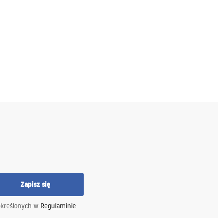
Zapisz się
określonych w
Regulaminie
.