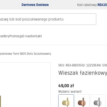
Darmowa Dostawa
REA10
Kod rabatowy:
sellery
Promocja
O nas
Kontakt
azienkowy Tomi 5805 Złoty Szczotkowany
SKU
:
REA-88035
ID
:
12219
EAN
:
59
Wieszak łazienkow
49,00 zł
Wybierz wariant