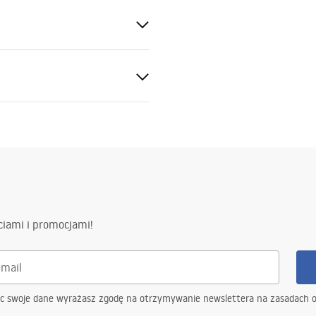
otkowany
y
ki gwarancji
nty_Terms_and_Conditions_
ories_-_24.pdf
ciami i promocjami!
ąc swoje dane wyrażasz zgodę na otrzymywanie newslettera na zasadach 