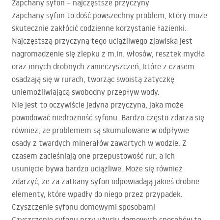
Zapchany syfon – najczęstsze przyczyny
Zapchany syfon to dość powszechny problem, który może
skutecznie zakłócić codzienne korzystanie łazienki.
Najczęstszą przyczyną tego uciążliwego zjawiska jest
nagromadzenie się zlepku z m.in. włosów, resztek mydła
oraz innych drobnych zanieczyszczeń, które z czasem
osadzają się w rurach, tworząc swoistą zatyczkę
uniemożliwiającą swobodny przepływ wody.
Nie jest to oczywiście jedyna przyczyna, jaka może
powodować niedrożność syfonu. Bardzo często zdarza się
również, że problemem są skumulowane w odpływie
osady z twardych minerałów zawartych w wodzie. Z
czasem zacieśniają one przepustowość rur, a ich
usunięcie bywa bardzo uciążliwe. Może się również
zdarzyć, że za zatkany syfon odpowiadają jakieś drobne
elementy, które wpadły do niego przez przypadek.
Czyszczenie syfonu domowymi sposobami
Czyszczenie syfonu przy użyciu domowych sposobów to