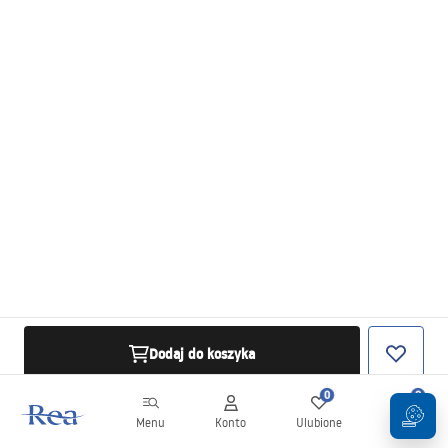
Dodaj do koszyka
0
0
Menu
Konto
Ulubione
Koszyk