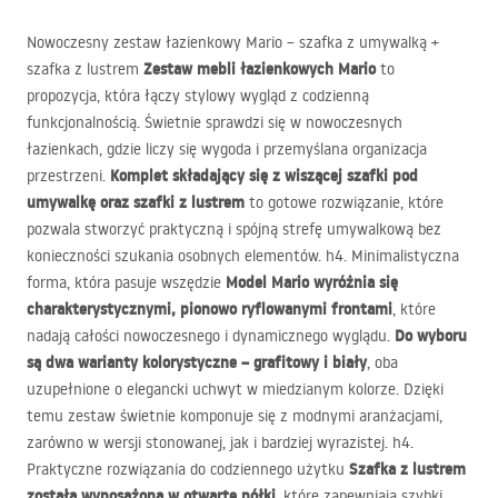
Nowoczesny zestaw łazienkowy Mario – szafka z umywalką +
Zestaw mebli łazienkowych Mario
szafka z lustrem
to
propozycja, która łączy stylowy wygląd z codzienną
funkcjonalnością. Świetnie sprawdzi się w nowoczesnych
łazienkach, gdzie liczy się wygoda i przemyślana organizacja
Komplet składający się z wiszącej szafki pod
przestrzeni.
umywalkę oraz szafki z lustrem
to gotowe rozwiązanie, które
pozwala stworzyć praktyczną i spójną strefę umywalkową bez
konieczności szukania osobnych elementów. h4. Minimalistyczna
Model Mario wyróżnia się
forma, która pasuje wszędzie
charakterystycznymi, pionowo ryflowanymi frontami
, które
Do wyboru
nadają całości nowoczesnego i dynamicznego wyglądu.
są dwa warianty kolorystyczne – grafitowy i biały
, oba
uzupełnione o elegancki uchwyt w miedzianym kolorze. Dzięki
temu zestaw świetnie komponuje się z modnymi aranżacjami,
zarówno w wersji stonowanej, jak i bardziej wyrazistej. h4.
Szafka z lustrem
Praktyczne rozwiązania do codziennego użytku
została wyposażona w otwarte półki
, które zapewniają szybki