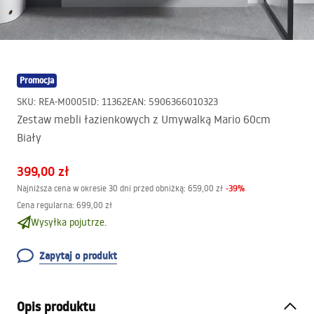
Promocja
SKU
:
REA-M0005
ID
:
11362
EAN
:
5906366010323
Zestaw mebli łazienkowych z Umywalką Mario 60cm
Biały
399,00 zł
-
39
%
Najniższa cena w okresie 30 dni przed obniżką:
659,00 zł
Cena regularna
:
699,00 zł
Wysyłka pojutrze.
Zapytaj o produkt
Opis produktu