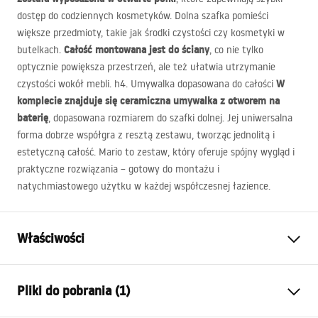
dostęp do codziennych kosmetyków. Dolna szafka pomieści
większe przedmioty, takie jak środki czystości czy kosmetyki w
Całość montowana jest do ściany
butelkach.
, co nie tylko
optycznie powiększa przestrzeń, ale też ułatwia utrzymanie
W
czystości wokół mebli. h4. Umywalka dopasowana do całości
komplecie znajduje się ceramiczna umywalka z otworem na
baterię
, dopasowana rozmiarem do szafki dolnej. Jej uniwersalna
forma dobrze współgra z resztą zestawu, tworząc jednolitą i
estetyczną całość. Mario to zestaw, który oferuje spójny wygląd i
praktyczne rozwiązania – gotowy do montażu i
natychmiastowego użytku w każdej współczesnej łazience.
Właściwości
Kolor:
Biały
Pliki do pobrania (1)
Sposób montażu:
Wiszący