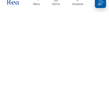
Menu
Konto
Ulubione
Koszyk
Newsletter
Bądź na bieżąco z nowościami i promocjami!
Zapisz się
Wprowadzając i zatwierdzając swoje dane wyrażasz zgodę na
otrzymywanie newslettera na zasadach określonych w
Regulaminie
.