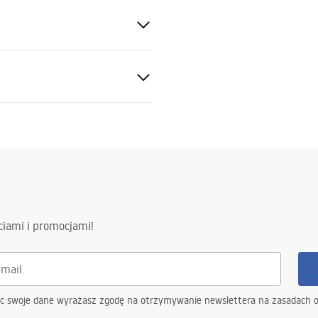
syfon z sitkiem, zaczepy
ciami i promocjami!
 możliwością podłączenia
ąc swoje dane wyrażasz zgodę na otrzymywanie newslettera na zasadach 