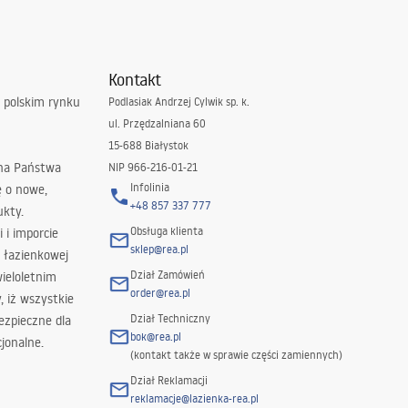
Kontakt
 polskim rynku
Podlasiak Andrzej Cylwik sp. k.
ul. Przędzalniana 60
15-688 Białystok
 na Państwa
NIP 966-216-01-21
Infolinia
ę o nowe,
+48 857 337 777
ukty.
Obsługa klienta
i i imporcie
sklep@rea.pl
 łazienkowej
Dział Zamówień
wieloletnim
order@rea.pl
 iż wszystkie
Dział Techniczny
ezpieczne dla
bok@rea.pl
jonalne.
(kontakt także w sprawie części zamiennych)
Dział Reklamacji
reklamacje@lazienka-rea.pl