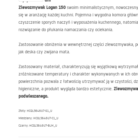
Wysyłka w: 7 dni
Zlewozmywak Logan 150
swoim minimalistycznym, nowoczesny
się w aranżację każdej kuchni. Pojemna i wygodna komora głów
czyszczenie sporych naczyń i wyposażenia kuchennego, natomi
rozwiązanie do płukania namaczania czy ociekania.
Zastosowanie obniżenia w wewnętrznej części zlewozmywaka, po
jak deska czy zwijana mata.
Zastosowany materiał, charakteryzują się wyjątkową wytrzymał
zróżnicowane temperatury i charakter wykonywanych w ich obręb
powierzchnia pozwala z łatwością utrzymywać ją w czystości, d
Zlewozmywak
higieniczne, a produkt wygląda bardzo estetycznie.
podwieszanego.
Złoty: HCQL5646U7-G1_U
Miedziany: HCQL5646U7-C1_U
Czarny: HCQL5646U7-
BLM
_U