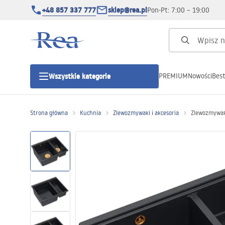
+48 857 337 777
sklep@rea.pl
Pon-Pt: 7:00 – 19:00
PREMIUM
Nowości
Best
Wszystkie kategorie
Kategorie produktowe
Strona główna
Kuchnia
Zlewozmywaki i akcesoria
Zlewozmywak
Kabiny prysznicowe
Drzwi prysznicowe
Brodziki prysznicowe
Odpływy liniowe