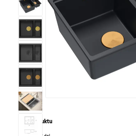
Toalety, ubikacje
Umywalki
Wanny i parawany
Baterie
Natryski
Kuchnia
Akcesoria i meble łazienkowe
Opis produktu