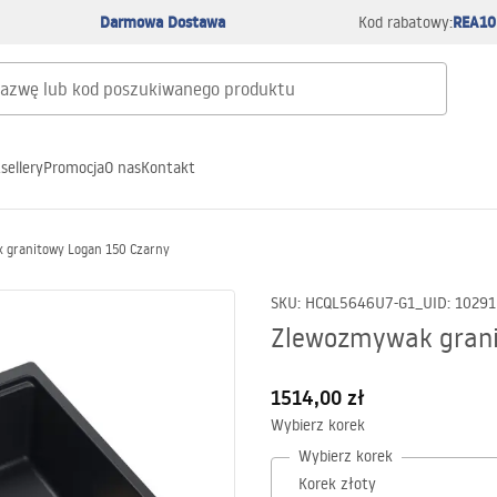
Darmowa Dostawa
REA10
Kod rabatowy:
sellery
Promocja
O nas
Kontakt
 granitowy Logan 150 Czarny
SKU
:
HCQL5646U7-G1_U
ID
:
10291
Zlewozmywak grani
1514,00 zł
Wybierz korek
Wybierz korek