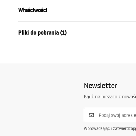
Właściwości
Długość zlewozmywaka (mm)
460
mm
Pliki do pobrania (1)
Szerokość zlewozmywaka (mm)
555
mm
Głębokość komory zlewozmywaka (mm)
220
mm
Instrukcja montażu
Otwór na baterię
Nie
Logan-undermount.pdf
Materiał
Granit
Kolor
Czarny
Newsletter
W komplecie ze zlewozmywakiem
uszczelka, 
mocujące
Bądź na bieżąco z nowoś
Średnica otworu odpływowego
90 mm
Wariant korka
z sitkiem
Typ syfonu
kuchenny, z
zmywarki
Wprowadzając i zatwierdzaj