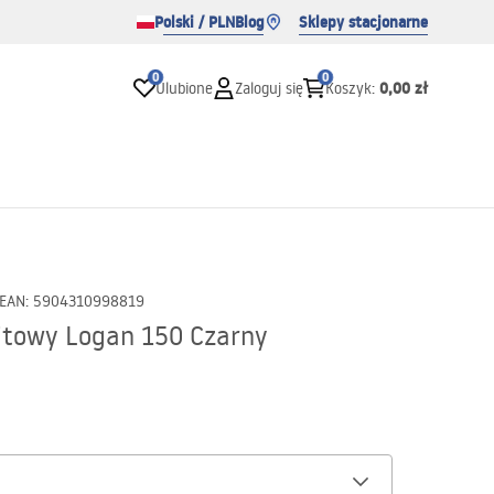
Polski / PLN
Blog
Sklepy stacjonarne
0
0
0,00 zł
Ulubione
Zaloguj się
Koszyk
:
EAN
:
5904310998819
towy Logan 150 Czarny