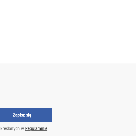
Zapisz się
określonych w
Regulaminie
.