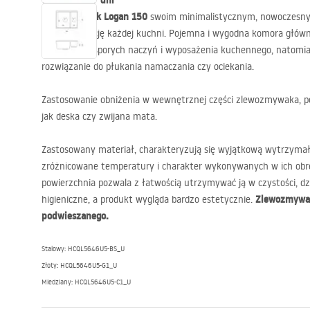
Wysyłka w: 7 dni
Zlewozmywak Logan 150
swoim minimalistycznym, nowoczesny
się w aranżację każdej kuchni. Pojemna i wygodna komora głów
czyszczenie sporych naczyń i wyposażenia kuchennego, natomi
rozwiązanie do płukania namaczania czy ociekania.
Zastosowanie obniżenia w wewnętrznej części zlewozmywaka, po
jak deska czy zwijana mata.
Zastosowany materiał, charakteryzują się wyjątkową wytrzymał
zróżnicowane temperatury i charakter wykonywanych w ich obręb
powierzchnia pozwala z łatwością utrzymywać ją w czystości, d
Zlewozmywak
higieniczne, a produkt wygląda bardzo estetycznie.
podwieszanego.
Stalowy: HCQL5646U5-BS_U
Złoty: HCQL5646U5-G1_U
Miedziany: HCQL5646U5-C1_U