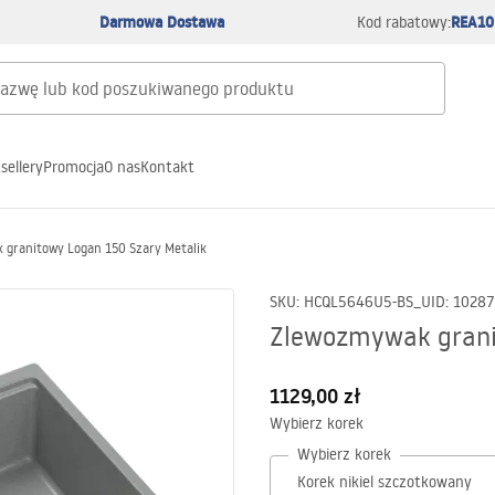
Darmowa Dostawa
REA10
Kod rabatowy:
sellery
Promocja
O nas
Kontakt
granitowy Logan 150 Szary Metalik
SKU
:
HCQL5646U5-BS_U
ID
:
10287
Zlewozmywak grani
1129,00 zł
Wybierz korek
Wybierz korek