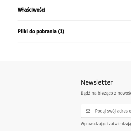
Właściwości
Długość zlewozmywaka (mm)
460
mm
Pliki do pobrania (1)
Szerokość zlewozmywaka (mm)
555
mm
Głębokość komory zlewozmywaka (mm)
220
mm
Instrukcja montażu
Otwór na baterię
Nie
Logan-undermount.pdf
Materiał
Granit
Kolor
Szary metal
Newsletter
W komplecie ze zlewozmywakiem
uszczelka, 
mocujące
Bądź na bieżąco z nowoś
Średnica otworu odpływowego
90 mm
Wariant korka
z sitkiem
Typ syfonu
kuchenny, z
zmywarki
Wprowadzając i zatwierdzaj