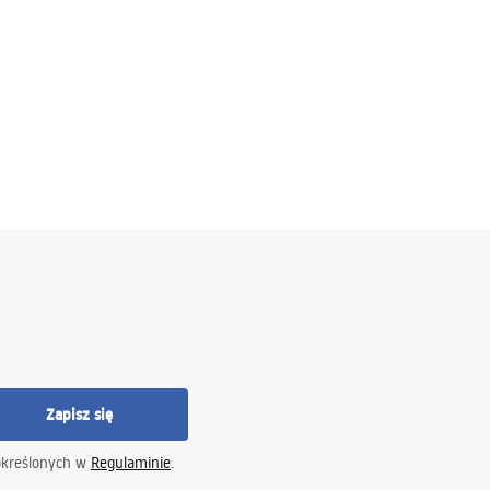
Zapisz się
określonych w
Regulaminie
.