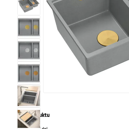
Toalety, ubikacje
Umywalki
Wanny i parawany
Baterie
Natryski
Kuchnia
Akcesoria i meble łazienkowe
Opis produktu