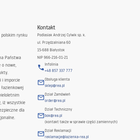
Kontakt
 polskim rynku
Podlasiak Andrzej Cylwik sp. k.
ul. Przędzalniana 60
15-688 Białystok
 na Państwa
NIP 966-216-01-21
Infolinia
ę o nowe,
+48 857 337 777
ukty.
Obsługa klienta
i i imporcie
sklep@rea.pl
 łazienkowej
Dział Zamówień
wieloletnim
order@rea.pl
 iż wszystkie
Dział Techniczny
ezpieczne dla
bok@rea.pl
jonalne.
(kontakt także w sprawie części zamiennych)
Dział Reklamacji
reklamacje@lazienka-rea.pl