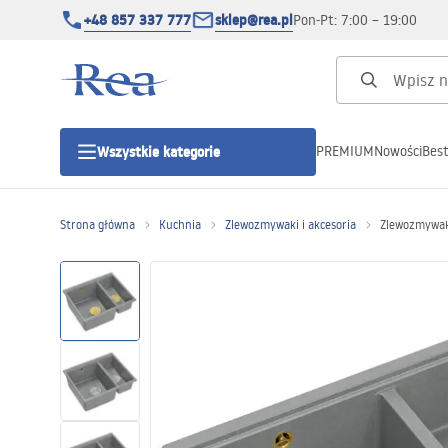
+48 857 337 777
sklep@rea.pl
Pon-Pt: 7:00 – 19:00
PREMIUM
Nowości
Best
Wszystkie kategorie
Kategorie produktowe
Strona główna
Kuchnia
Zlewozmywaki i akcesoria
Zlewozmywak 
Kabiny prysznicowe
Drzwi prysznicowe
Brodziki prysznicowe
Odpływy liniowe