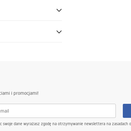
ik
syfon z sitkiem, zaczepy
ciami i promocjami!
 możliwością podłączenia
ąc swoje dane wyrażasz zgodę na otrzymywanie newslettera na zasadach 