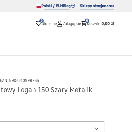
Polski / PLN
Blog
Sklepy stacjonarne
0
0
0,00 zł
Ulubione
Zaloguj się
Koszyk
:
EAN
:
5904310998765
towy Logan 150 Szary Metalik