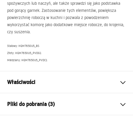
spożywczych lub naczyń, ale także sprawdzi się jako podstawka
pod gorący garnek. Zastosowanie tych elementów, powiększa
powierzchnię roboczą w kuchni i pozwala z powodzeniem
wykorzystać komorę jako dodatkowe miejsce robocze, do krojenia,
czy suszenia.
Stalowy: HQM7650U5_BS
Złoty: HQM7650U5_PVDG1
Miedziany: HQM7650U5_PVDC1
Właściwości
Długość zlewozmywaka (mm)
500
mm
Pliki do pobrania (3)
Szerokość zlewozmywaka
760
mm
(mm)
Instrukcja montażu
Głębokość komory
235
mm
zlewozmywaka (mm)
kitchen-sinks.pdf