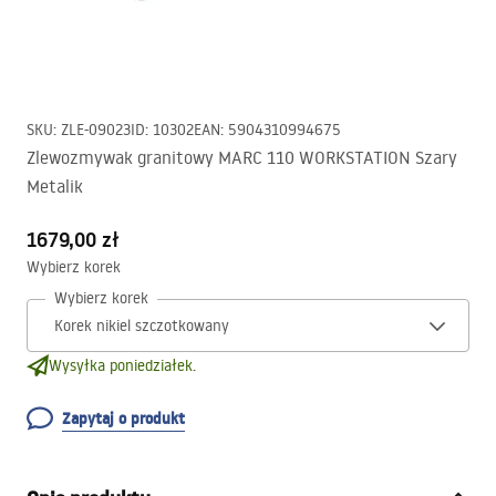
SKU
:
ZLE-09023
ID
:
10302
EAN
:
5904310994675
Zlewozmywak granitowy MARC 110 WORKSTATION Szary
Metalik
1679,00 zł
Wybierz korek
Wybierz korek
Wysyłka poniedziałek.
Zapytaj o produkt