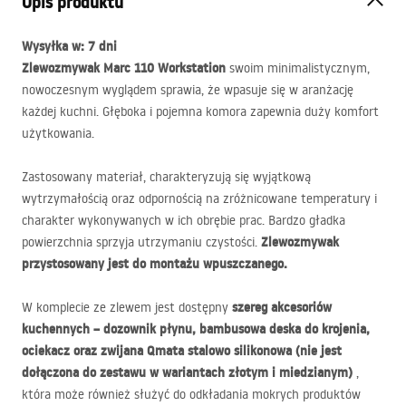
Opis produktu
Wysyłka w: 7 dni
Zlewozmywak Marc 110 Workstation
swoim minimalistycznym,
nowoczesnym wyglądem sprawia, że wpasuje się w aranżację
każdej kuchni. Głęboka i pojemna komora zapewnia duży komfort
użytkowania.
Zastosowany materiał, charakteryzują się wyjątkową
wytrzymałością oraz odpornością na zróżnicowane temperatury i
charakter wykonywanych w ich obrębie prac. Bardzo gładka
Zlewozmywak
powierzchnia sprzyja utrzymaniu czystości.
przystosowany jest do montażu wpuszczanego.
szereg akcesoriów
W komplecie ze zlewem jest dostępny
kuchennych – dozownik płynu, bambusowa deska do krojenia,
ociekacz oraz zwijana Qmata stalowo silikonowa (nie jest
dołączona do zestawu w wariantach złotym i miedzianym)
,
która może również służyć do odkładania mokrych produktów