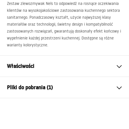
Zestaw zlewozmywak Nels to odpowiedź na rosnące oczekiwania
klientów na wysokojakościowe zastosowania kuchennego sektora
sanitarnego. Ponadczasowy kształt, użycie najwyższej klasy
materiałów oraz technologii, świetny design i kompatybilność
zastosowanych rozwiązań, gwarantują doskonały efekt końcowy i
wypełnienie każdej przestrzeni kuchennej. Dostępne są różne
warianty kolorystyczne.
Właściwości
Długość zlewozmywaka (mm)
560
mm
Pliki do pobrania (1)
Szerokość zlewozmywaka
465
mm
(mm)
Instrukcja montażu
Głębokość komory
200
mm
zlewozmywaka (mm)
Sink.pdf
Otwór na baterię
Nie