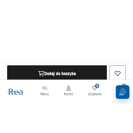
Dodaj do koszyka
0
0
Menu
Konto
Ulubione
Koszyk
Newsletter
Bądź na bieżąco z nowościami i promocjami!