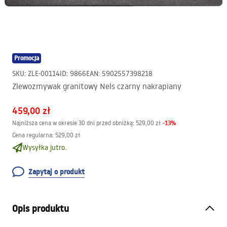
Promocja
SKU
:
ZLE-00114
ID
:
9866
EAN
:
5902557398218
Zlewozmywak granitowy Nels czarny nakrapiany
459,00 zł
-
13
%
Najniższa cena w okresie 30 dni przed obniżką:
529,00 zł
Cena regularna
:
529,00 zł
Wysyłka jutro.
Zapytaj o produkt
Opis produktu