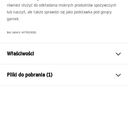
również służyć do odkładania mokrych produktów spożywczych
lub naczyń, ale także sprawdzi się jako podstawka pod gorący
garnek.
Bez baterii: MF76050BS
Właściwości
Długość zlewozmywaka (mm)
490
mm
Pliki do pobrania (1)
Szerokość zlewozmywaka
760
mm
(mm)
Instrukcja montażu
Głębokość komory
210
mm
zlewozmywaka (mm)
BURT WORKSTATION.pdf
Otwór na baterię
Tak
Materiał
Stal nierdzewna