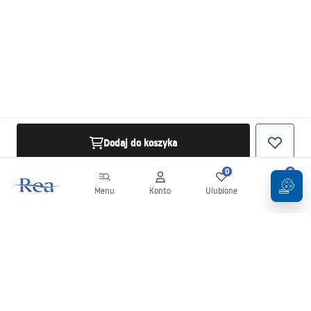
Dodaj do koszyka
0
0
Menu
Konto
Ulubione
Koszyk
Newsletter
Bądź na bieżąco z nowościami i promocjami!