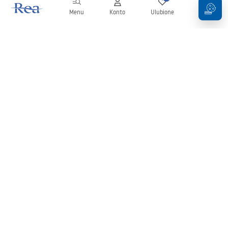
Menu
Konto
Ulubione
Koszyk
Newsletter
Bądź na bieżąco z nowościami i promocjami!
Zapisz się
Wprowadzając i zatwierdzając swoje dane wyrażasz zgodę na
otrzymywanie newslettera na zasadach określonych w
Regulaminie
.