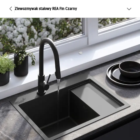
Zlewozmywak stalowy REA Fin Czarny