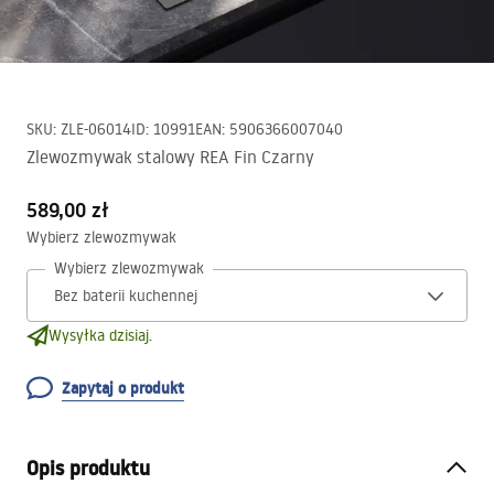
SKU
:
ZLE-06014
ID
:
10991
EAN
:
5906366007040
Zlewozmywak stalowy REA Fin Czarny
589,00 zł
Wybierz zlewozmywak
Wybierz zlewozmywak
Wysyłka dzisiaj.
Zapytaj o produkt
Opis produktu