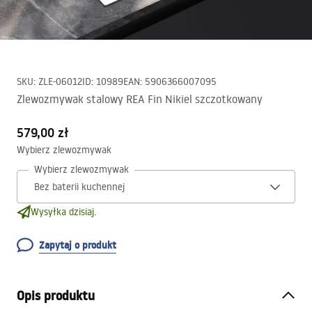
SKU
:
ZLE-06012
ID
:
10989
EAN
:
5906366007095
Zlewozmywak stalowy REA Fin Nikiel szczotkowany
579,00 zł
Wybierz zlewozmywak
Wybierz zlewozmywak
Wysyłka dzisiaj.
Zapytaj o produkt
Opis produktu