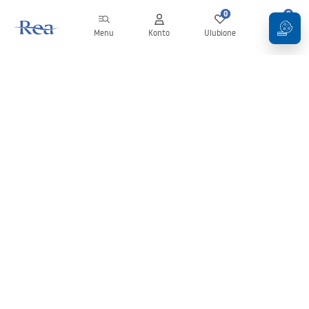
0
0
Menu
Konto
Ulubione
Koszyk
Newsletter
Bądź na bieżąco z nowościami i promocjami!
Zapisz się
Wprowadzając i zatwierdzając swoje dane wyrażasz zgodę na
otrzymywanie newslettera na zasadach określonych w
Regulaminie
.