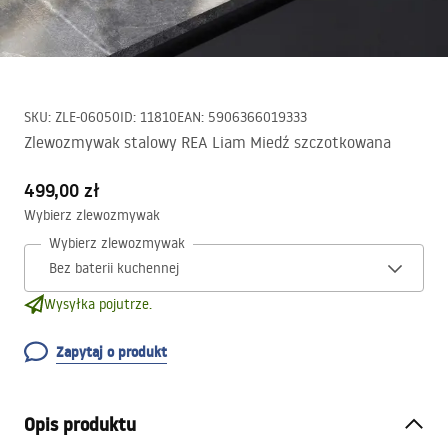
SKU
:
ZLE-06050
ID
:
11810
EAN
:
5906366019333
Zlewozmywak stalowy REA Liam Miedź szczotkowana
499,00 zł
Wybierz zlewozmywak
Wybierz zlewozmywak
Wysyłka pojutrze.
Zapytaj o produkt
Opis produktu