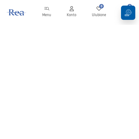
0
0
Menu
Konto
Ulubione
Koszyk
Newsletter
Bądź na bieżąco z nowościami i promocjami!
Zapisz się
Wprowadzając i zatwierdzając swoje dane wyrażasz zgodę na
otrzymywanie newslettera na zasadach określonych w
Regulaminie
.