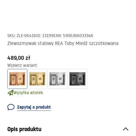
SKU
:
ZLE-06416
ID
:
13199
EAN
:
5906366033346
Zlewozmywak stalowy REA Toby Miedź szczotkowana
489,00 zł
Wybierz wariant
Wysyłka wtorek.
Zapytaj o produkt
Opis produktu