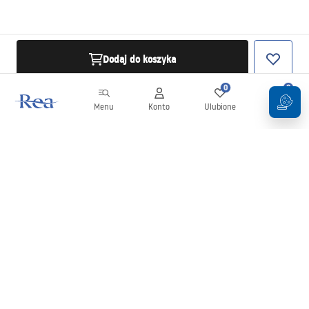
Dodaj do koszyka
0
0
Menu
Konto
Ulubione
Koszyk
Newsletter
Bądź na bieżąco z nowościami i promocjami!
Zapisz się