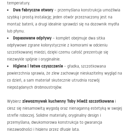
temperatury.
Dwa fabryczne otwory
– przemyślana konstrukcja umożliwia
szybką i prostą instalację; jeden otwór przeznaczony jest na
montaż baterii, a drugi idealnie sprawdzi się na dozownik mydła
lub płynu.
Dopasowane odpływy
– komplet obejmuje dwa sitka
odpływowe zgrane kolorystycznie z komorami w odcieniu
szczotkowanej miedzi, dzięki czemu całość prezentuje się
niezwykle spójnie i oryginalnie.
Higiena i łatwe czyszczenie
– gładka, szczotkowana
powierzchnia sprawia, że zlew zachowuje nieskazitelny wygląd na
co dzień, a sam materiał skutecznie utrudnia rozwój
niepożądanych drobnoustrojów.
zlewozmywak kuchenny Toby Miedź szczotkowana
Wybierz
i
ciesz się niesamowitą wygodą oraz nienaganną estetyką w swojej
strefie roboczej. Solidne materiały, oryginalny design i
przemyślana, dwukomorowa konstrukcja to gwarancja
niezawodności i higieny przez długie lata.