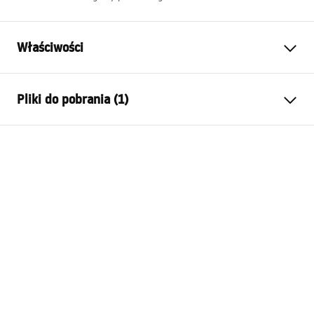
Właściwości
Długość zlewozmywaka (mm)
560
mm
Pliki do pobrania (1)
Szerokość zlewozmywaka
480
mm
(mm)
Warunki bezpieczeństwa
Głębokość komory
210
mm
zlewozmywaka (mm)
WARUNKI_BEZPIECZE__STWA_ZLEWOZMYWAKI.pdf
Otwór na baterię
Tak
Materiał
Stal nierdzewna
Kolor
Miedź szczotkowana
W komplecie ze
uszczelka, syfon z sitkiem,
zlewozmywakiem
zaczepy mocujące, zaślepka
Średnica otworu odpływowego
90 mm