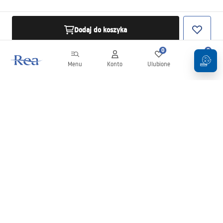
Dodaj do koszyka
0
0
Menu
Konto
Ulubione
Koszyk
Newsletter
Bądź na bieżąco z nowościami i promocjami!
Zapisz się
Wprowadzając i zatwierdzając swoje dane wyrażasz zgodę na
otrzymywanie newslettera na zasadach określonych w