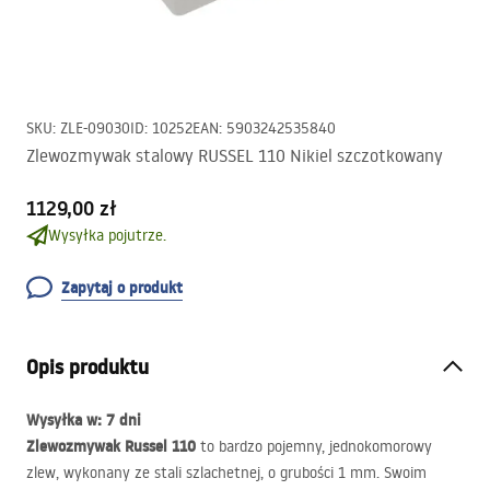
SKU
:
ZLE-09030
ID
:
10252
EAN
:
5903242535840
Zlewozmywak stalowy RUSSEL 110 Nikiel szczotkowany
1129,00 zł
Wysyłka pojutrze.
Zapytaj o produkt
Opis produktu
Wysyłka w: 7 dni
Zlewozmywak Russel 110
to bardzo pojemny, jednokomorowy
zlew, wykonany ze stali szlachetnej, o grubości 1 mm. Swoim