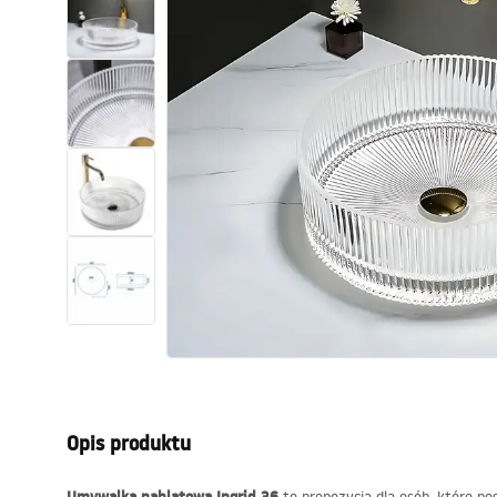
Toalety, ubikacje
Umywalki
Wanny i parawany
Baterie
Natryski
Kuchnia
Akcesoria i meble łazienkowe
Opis produktu