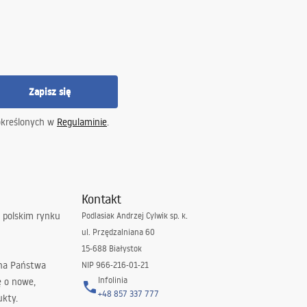
Zapisz się
określonych w
Regulaminie
.
Kontakt
 polskim rynku
Podlasiak Andrzej Cylwik sp. k.
ul. Przędzalniana 60
15-688 Białystok
 na Państwa
NIP 966-216-01-21
Infolinia
ę o nowe,
+48 857 337 777
ukty.