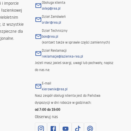
Obsługa klienta
i i imporcie
sklep@rea.pl
 łazienkowej
Dział Zamówień
wieloletnim
order@rea.pl
 iż wszystkie
Dział Techniczny
ezpieczne dla
bok@rea.pl
jonalne.
(kontakt także w sprawie części zamiennych)
Dział Reklamacji
reklamacje@lazienka-rea.pl
Jeżeli masz jakieś skargi, uwagi lub pochwały, napisz
do nas na:
E-mail
kierownik@rea.pl
Nasz zespół obsługi klienta jest do Państwa
dyspozycji w dni robocze w godzinach:
od 7:00 do 19:00
Obserwuj nas