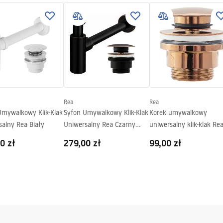
Rea
Rea
Umywalkowy Klik-Klak
Syfon Umywalkowy Klik-Klak
Korek umywalkowy
salny Rea Biały
Uniwersalny Rea Czarny
uniwersalny klik-klak Re
Postarzany
Różowo Złoty
0 zł
279,00 zł
99,00 zł