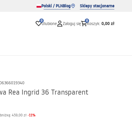
Polski / PLN
Blog
Sklepy stacjonarne
0
0
0,00 zł
Ulubione
Zaloguj się
Koszyk
:
06366019340
a Rea Ingrid 36 Transparent
-
11
%
obniżką:
459,00 zł