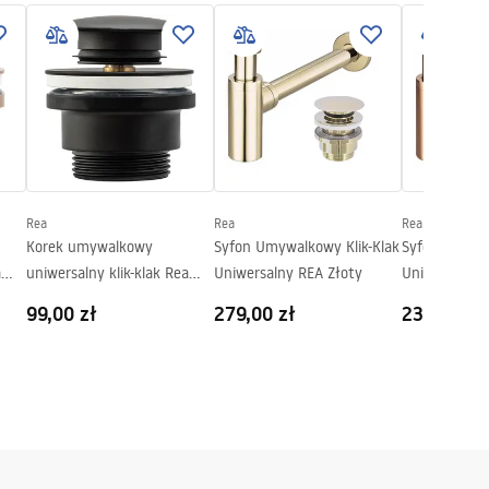
Rea
Rea
Rea
Korek umywalkowy
Syfon Umywalkowy Klik-Klak
Syfon Umywal
a
uniwersalny klik-klak Rea
Uniwersalny REA Złoty
Uniwersalny
Czarny matowy
Złoty
99,00 zł
279,00 zł
239,00 zł