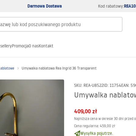
Darmowa Dostawa
REA10
Kod rabatowy:
sellery
Promocja
O nas
Kontakt
nablatowe
Umywalka nablatowa Rea Ingrid 36 Transparent
SKU
:
REA-U8522
ID
:
11754
EAN
:
59
Umywalka nablatow
409,00 zł
Najniższa cena w okresie 30 dni przed 
Cena regularna
:
459,00 zł
Wysyłka pojutrze.