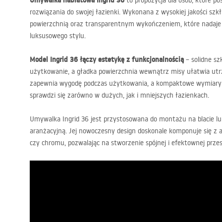
Umywalka nablatowa Ingrid 36
to propozycja dla osób, które po
rozwiązania do swojej łazienki. Wykonana z wysokiej jakości szk
powierzchnią oraz transparentnym wykończeniem, które nadaje
luksusowego stylu.
Model Ingrid 36 łączy estetykę z funkcjonalnością
– solidne sz
użytkowanie, a gładka powierzchnia wewnątrz misy ułatwia utrz
zapewnia wygodę podczas użytkowania, a kompaktowe wymiary s
sprawdzi się zarówno w dużych, jak i mniejszych łazienkach.
Umywalka Ingrid 36 jest przystosowana do montażu na blacie lu
aranżacyjną. Jej nowoczesny design doskonale komponuje się z a
czy chromu, pozwalając na stworzenie spójnej i efektownej przes