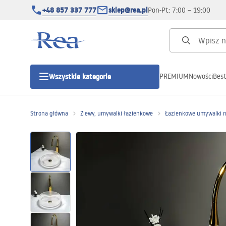
+48 857 337 777
sklep@rea.pl
Pon-Pt: 7:00 – 19:00
PREMIUM
Nowości
Best
Wszystkie kategorie
Kategorie produktowe
Strona główna
Zlewy, umywalki łazienkowe
Łazienkowe umywalki 
Kabiny prysznicowe
Drzwi prysznicowe
Brodziki prysznicowe
Odpływy liniowe