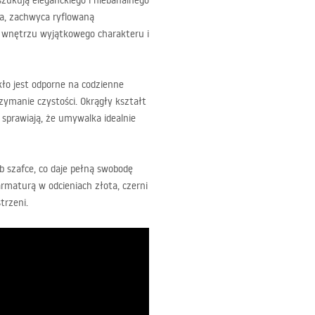
szukują eleganckiego i niebanalnego
ła, zachwyca ryflowaną
 wnętrzu wyjątkowego charakteru i
kło jest odporne na codzienne
ymanie czystości. Okrągły kształt
prawiają, że umywalka idealnie
b szafce, co daje pełną swobodę
rmaturą w odcieniach złota, czerni
trzeni.