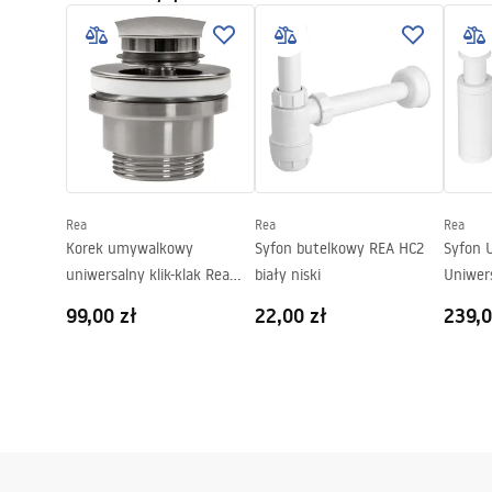
Szerokość (mm):
360
mm
Wysokość (mm):
120
mm
Głębokość (mm):
95
mm
Kształt:
Okrągła
Otwór na baterię:
Nie
Otwór przelewowy
Nie
Rea
Rea
Rea
Korek umywalkowy
Syfon butelkowy REA HC2
Syfon 
uniwersalny klik-klak Rea
biały niski
Uniwer
Nikiel Szczotkowany INOX
99,00 zł
22,00 zł
239,0