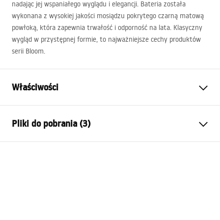
nadając jej wspaniałego wyglądu i elegancji. Bateria została
wykonana z wysokiej jakości mosiądzu pokrytego czarną matową
powłoką, która zapewnia trwałość i odporność na lata. Klasyczny
wygląd w przystępnej formie, to najważniejsze cechy produktów
serii Bloom.
Właściwości
Typ baterii:
Bidetowa
Pliki do pobrania (3)
Sposób montażu:
Stojący
Kolor:
Biały, Biały/Srebrny
Instrukcja montażu
Rodzaj wylewki:
Ruchoma
Faucet.pdf
Materiał:
Mosiądz
Zasięg wylewki:
110
mm
Warunki gwarancji
Wysokość (mm):
160
mm
Warranty_Terms_and_Conditions_Faucets_-_5.pdf