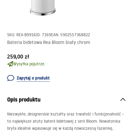
SKU
:
REA-B9916
ID
:
7169
EAN
:
5902557368822
Bateria bidetowa Rea Bloom biały chrom
259,00 zł
Wysyłka pojutrze.
Zapytaj o produkt
Opis produktu
Niezwykłe, designerskie kształty oraz trwałość i funkcjonalność –
to największe atuty baterii bidetowej z serii Bloom. Nowatorska
bryła idealnie wpasowuje się w każdą nowoczesną łazienkę,