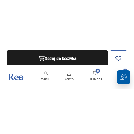
Dodaj do koszyka
0
0
Menu
Konto
Ulubione
Koszyk
Newsletter
Bądź na bieżąco z nowościami i promocjami!