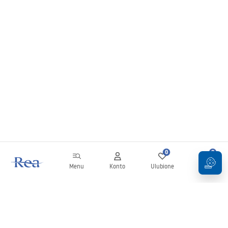
0
0
Menu
Konto
Ulubione
Koszyk
Newsletter
Bądź na bieżąco z nowościami i promocjami!