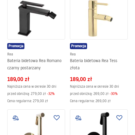
Promocja
Promocja
Rea
Rea
Bateria bidetowa Rea Romano
Bateria bidetowa Rea Tess
czarny postarzany
złota
189,00 zł
189,00 zł
Najniższa cena w okresie 30 dni
Najniższa cena w okresie 30 dni
przed obniżką:
279,00 zł
-
32
%
przed obniżką:
269,00 zł
-
30
%
Cena regularna
:
279,00 zł
Cena regularna
:
269,00 zł