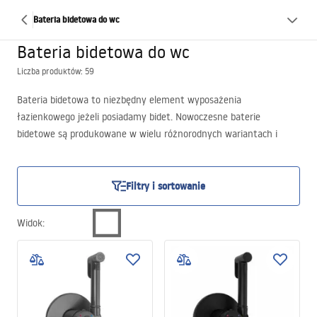
Bateria bidetowa do wc
Bateria bidetowa do wc
Liczba produktów: 59
Bateria bidetowa to niezbędny element wyposażenia
łazienkowego jeżeli posiadamy bidet. Nowoczesne baterie
bidetowe są produkowane w wielu różnorodnych wariantach i
kształtach, dzięki czemu łatwo jest dopasować baterię do każdego
wnętrza. Dodatkowo, baterie bidetowe do WC są produkowane w
wielu kolorach, co tym bardziej ułatwi wybór. Kran bidetowy
Filtry i sortowanie
polecamy dobierać do baterii umywalkowej oraz do baterii
prysznicowej. Z pewnością komplet będzie się prezentował bardzo
Widok
:
okazale.