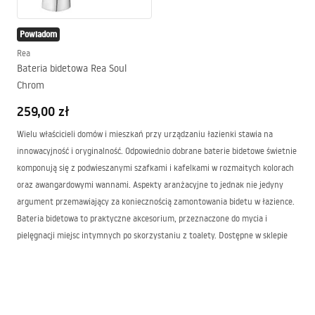
Powiadom
Rea
Bateria bidetowa Rea Soul
Chrom
259,00 zł
Wielu właścicieli domów i mieszkań przy urządzaniu łazienki stawia na
innowacyjność i oryginalność. Odpowiednio dobrane baterie bidetowe świetnie
komponują się z podwieszanymi szafkami i kafelkami w rozmaitych kolorach
oraz awangardowymi wannami. Aspekty aranżacyjne to jednak nie jedyny
argument przemawiający za koniecznością zamontowania bidetu w łazience.
Bateria bidetowa to praktyczne akcesorium, przeznaczone do mycia i
pielęgnacji miejsc intymnych po skorzystaniu z toalety. Dostępne w sklepie
REA
urządzenia są bardzo proste w obsłudze. W większości przypadków
uruchamia się je i wyłącza w podobny sposób, jak ma to miejsce w przypadku
klasycznych baterii łazienkowych. Uniwersalne modele z łatwością można
dopasować do różnego rodzaju bidetów.