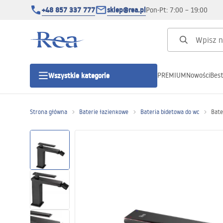
+48 857 337 777
sklep@rea.pl
Pon-Pt: 7:00 – 19:00
PREMIUM
Nowości
Best
Wszystkie kategorie
Kategorie produktowe
Strona główna
Baterie łazienkowe
Bateria bidetowa do wc
Bate
Kabiny prysznicowe
Drzwi prysznicowe
Brodziki prysznicowe
Odpływy liniowe