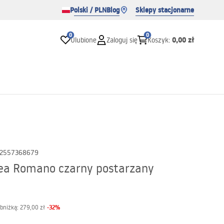
Polski / PLN
Blog
Sklepy stacjonarne
0
0
0,00 zł
Ulubione
Zaloguj się
Koszyk
:
2557368679
Rea Romano czarny postarzany
-
32
%
obniżką:
279,00 zł