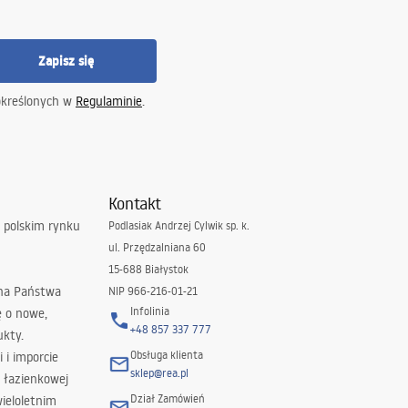
Zapisz się
określonych w
Regulaminie
.
Kontakt
 polskim rynku
Podlasiak Andrzej Cylwik sp. k.
ul. Przędzalniana 60
15-688 Białystok
 na Państwa
NIP 966-216-01-21
Infolinia
ę o nowe,
+48 857 337 777
ukty.
Obsługa klienta
i i imporcie
sklep@rea.pl
 łazienkowej
Dział Zamówień
wieloletnim