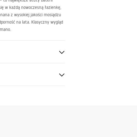
– to największe atuty baterii
się w każdą nowoczesną łazienkę,
onana z wysokiej jakości mosiądzu
porność na lata. Klasyczny wygląd
omano.
ki gwarancji
nty_Terms_and_Conditions_
s_-_5.pdf