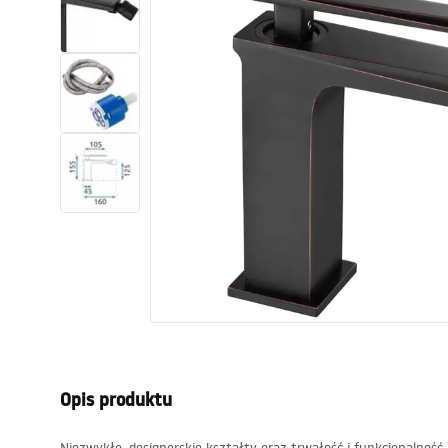
Toalety, ubikacje
Umywalki
Wanny i parawany
Baterie
Natryski
Kuchnia
Akcesoria i meble łazienkowe
Opis produktu