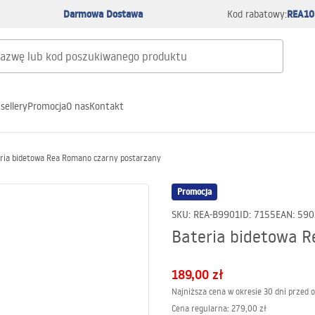
Darmowa Dostawa
REA10
Kod rabatowy:
sellery
Promocja
O nas
Kontakt
ria bidetowa Rea Romano czarny postarzany
Promocja
SKU
:
REA-B9901
ID
:
7155
EAN
:
590
Bateria bidetowa 
189,00 zł
Najniższa cena w okresie 30 dni przed 
Cena regularna
:
279,00 zł