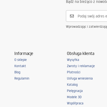
Pielegnacja.pdf
Bądź na bieżąco z nowoś
Model
MY1709-9D
Wprowadzając i zatwierdzaj
Informacje
Obsługa klienta
O sklepie
Wysyłka
Kontakt
Zwroty i reklamacje
Blog
Płatności
Regulamin
Usługa wniesienia
Katalog
Pielęgnacja
Modele 3D
Współpraca