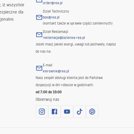
order@rea.pl
 iż wszystkie
Dział Techniczny
ezpieczne dla
bok@rea.pl
jonalne.
(kontakt także w sprawie części zamiennych)
Dział Reklamacji
reklamacje@lazienka-rea.pl
Jeżeli masz jakieś skargi, uwagi lub pochwały, napisz
do nas na:
E-mail
kierownik@rea.pl
Nasz zespół obsługi klienta jest do Państwa
dyspozycji w dni robocze w godzinach:
od 7:00 do 19:00
Obserwuj nas