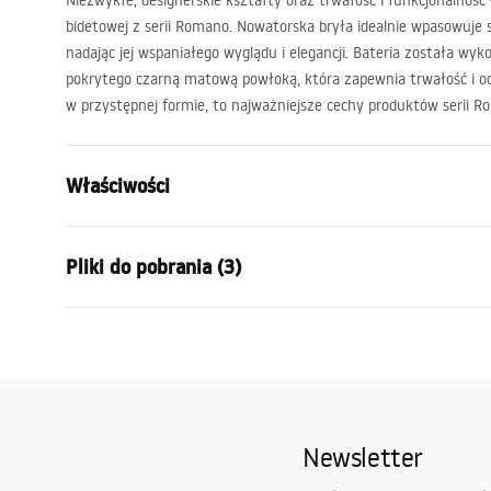
Niezwykłe, designerskie kształty oraz trwałość i funkcjonalność 
bidetowej z serii Romano. Nowatorska bryła idealnie wpasowuje 
nadając jej wspaniałego wyglądu i elegancji. Bateria została wyk
pokrytego czarną matową powłoką, która zapewnia trwałość i od
w przystępnej formie, to najważniejsze cechy produktów serii R
Właściwości
Typ baterii:
Bidetowa
Pliki do pobrania (3)
Sposób montażu:
Stojący
Kolor:
Czarny
Warun
Rodzaj wylewki:
Ruchoma
Instrukcja montażu
Warra
Faucet.pdf
Materiał:
Mosiądz
Faucet
Zasięg wylewki:
115
mm
Newsletter
Wysokość (mm):
155
mm
Pielęgnacja
Średnica podłączenia:
3/8 cala