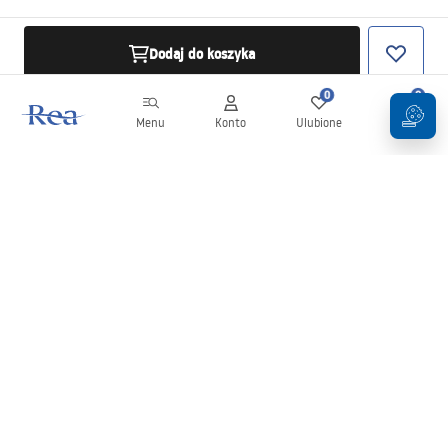
Dodaj do koszyka
0
0
Menu
Konto
Ulubione
Koszyk
Newsletter
Bądź na bieżąco z nowościami i promocjami!
Zapisz się
Wprowadzając i zatwierdzając swoje dane wyrażasz zgodę na
otrzymywanie newslettera na zasadach określonych w