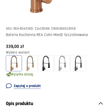
SKU
:
REA-B5459
ID
:
11419
EAN
:
5906366013058
Bateria Kuchenna REA Colin Miedź Szczotkowana
339,00 zł
Wybierz wariant
Wysyłka dzisiaj.
Zapytaj o produkt
Opis produktu