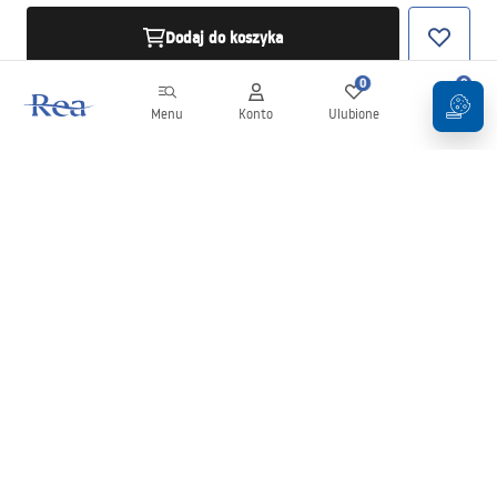
Dodaj do koszyka
0
0
Menu
Konto
Ulubione
Koszyk
Newsletter
Bądź na bieżąco z nowościami i promocjami!
Zapisz się
Wprowadzając i zatwierdzając swoje dane wyrażasz zgodę na
otrzymywanie newslettera na zasadach określonych w
Regulaminie
.