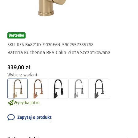
Bestseller
SKU
:
REA-B4821
ID
:
9030
EAN
:
5902557385768
Bateria Kuchenna REA Colin Złota Szczotkowana
339,00 zł
Wybierz wariant
Wysyłka jutro.
Zapytaj o produkt