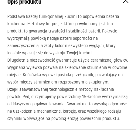
Opis produktu
Podstawa każdej funkcjonalnej kuchni to odpowiednia bateria
kuchenna. Metalowy korpus, z którego wykonany jest ten
produkt, to gwarancja trwałości i stabilności baterii. Pokrycie
wytrzymałą powłoką nadaje baterii odporności na
zanieczyszczenia, a złoty kolor niezwykłego wyglądu, który
idealnie wpasuje się do wystroju Twojej kuchni.
Długoletnią niezawodność gwarantuje użycie ceramicznej głowicy.
Wyginana wylewka pozwala na skierowanie strumienia w dowolne
miejsce. Końcówka wylewki posiada przełącznik, pozwalający na
wybór między strumieniem rozproszonym a skupionym.
Dzięki zaawansowanej technologicznie metody nakładania
powłoki Pvd, otrzymujemy powierzchnię 15-krotnie wytrzymalszą,
od klasycznego galwanizowania. Gwarantuje to wysoką odporność
na uszkodzenia mechaniczne, korozję, oraz wszelkiego rodzaju
czynniki wpływające na powolną erozję powierzchni produktu.