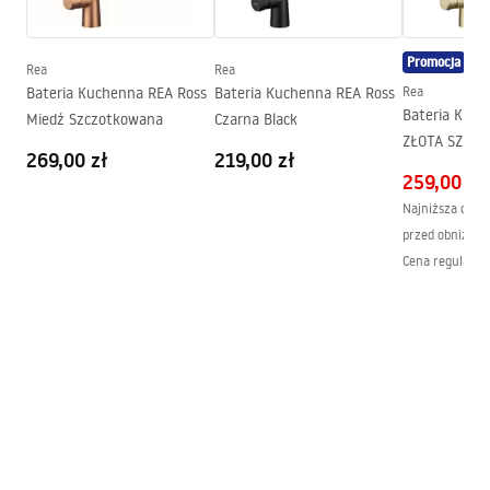
Średnica podłączenia:
3/8 cala
Deklaracja Właściwości Użytkowych
Promocja
Model
JS-K087BG
Rea
Rea
ROSS JS-K087BG UMYWALKOWA Deklaracja.pdf
Bateria Kuchenna REA Ross
Bateria Kuchenna REA Ross
Rea
Bateria Kuch
Miedź Szczotkowana
Czarna Black
ZŁOTA SZCZ
Atest higieniczny
269,00 zł
219,00 zł
atest_baterie_kuchenne.pdf
259,00 zł
Najniższa cena 
przed obniżką:
Warunki gwarancji
Cena regularna
Warranty_Terms_and_Conditions_Faucets_-_5.pdf
Pielęgnacja
Pielegnacja.pdf