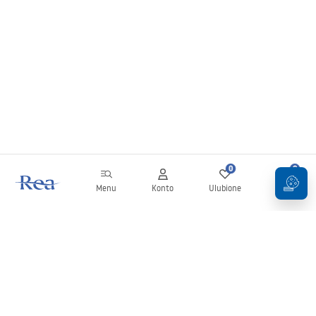
0
0
Menu
Konto
Ulubione
Koszyk
Newsletter
Bądź na bieżąco z nowościami i promocjami!