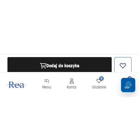
Dodaj do koszyka
0
0
Menu
Konto
Ulubione
Koszyk
Newsletter
Bądź na bieżąco z nowościami i promocjami!