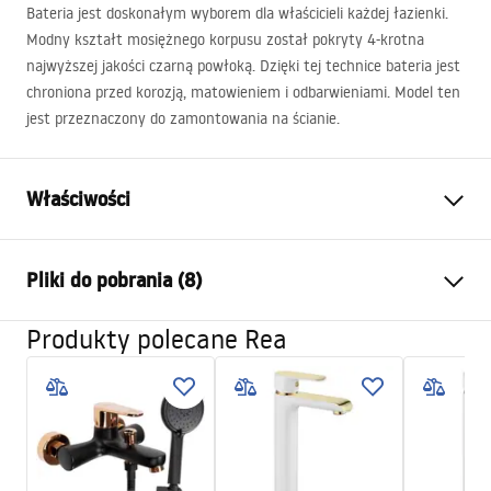
Bateria jest doskonałym wyborem dla właścicieli każdej łazienki.
Modny kształt mosiężnego korpusu został pokryty 4-krotna
najwyższej jakości czarną powłoką. Dzięki tej technice bateria jest
chroniona przed korozją, matowieniem i odbarwieniami. Model ten
jest przeznaczony do zamontowania na ścianie.
Właściwości
Typ baterii:
Umywalkowa, Wannowa
Pliki do pobrania (8)
Sposób montażu:
Ścienny, Podtynkowy
Kolor:
Czarny
Produkty polecane Rea
Instrukcja montażu
Rodzaj wylewki:
Stała
Faucet.pdf
Materiał:
Mosiądz
Zasięg wylewki:
165
mm
manual
Wysokość (mm):
100
mm
manual podt.pdf