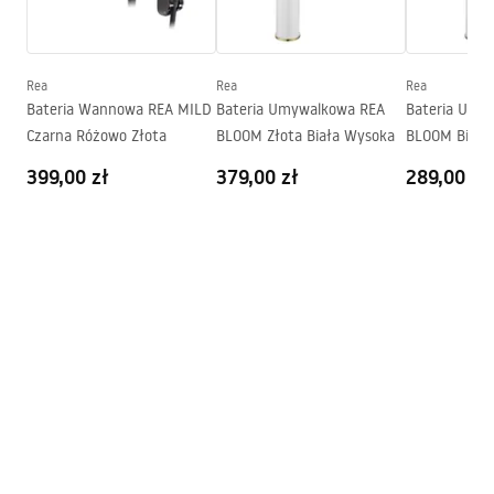
Powłoka:
Electroplating
Średnica podłączenia:
1/2 cala
Pielęgnacja
Rea
Rea
Rea
Pielęgnacja.pdf
Bateria Wannowa REA MILD
Bateria Umywalkowa REA
Bateria Umy
Czarna Różowo Złota
BLOOM Złota Biała Wysoka
BLOOM Biała
Pielęgnacja
399,00 zł
379,00 zł
289,00 zł
Pielęgnacja.pdf
Deklaracja Właściwości Użytkowych
MASON GOLD I BLACK Deklaracja.pdf
Karta produktu
BATERIA UMYWALKOWA PODTYNKOWA MASON CZARNA
.pdf
Warunki gwarancji