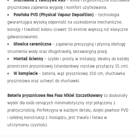
Słuchawka z tworzywa
ABS
– lekka i ergonomiczna słuchawka
prysznicowa zapewnia wygodę i komfort użytkowania.
Powłoka
PVD
(Physical Vapour Deposition)
– technologia
gwarantująca wysoką odporność na uszkodzenia mechaniczne,
korozję i trwałość koloru (nawet 15-krotnie większą niż klasyczne
galwanizowanie).
Głowica ceramiczna
– zapewnia precyzyjną i płynną obsługę
strumienia wody oraz długotrwałą, bezawaryjną pracę.
Montaż ścienny
– szybki i prosty w instalacji, idealny do każdej
przestrzeni prysznicowej (standardowy rozstaw przyłączy 15 cm).
W komplecie
– bateria, wąż prysznicowy 150 cm, słuchawka
prysznicowa oraz uchwyt do słuchawki.
Bateria prysznicowa Rea Foss Nikiel Szczotkowany
to doskonały
wybór dla osób ceniących minimalistyczny styl połączony z
praktycznością. Perfekcyjna w każdym detalu, dzięki powłoce
PVD
i solidnej konstrukcji z mosiądzu, jest trwała i łatwa w
utrzymaniu czystości.