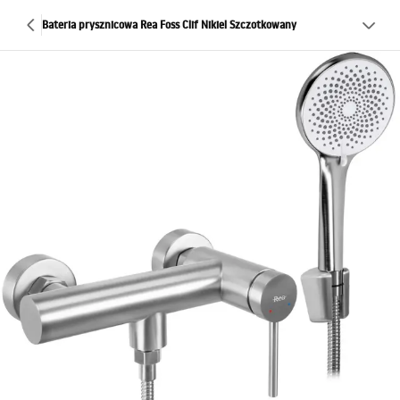
Bateria prysznicowa Rea Foss Clif Nikiel Szczotkowany