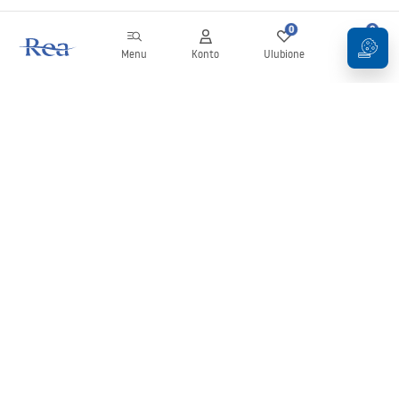
0
0
Menu
Konto
Ulubione
Koszyk
Newsletter
Bądź na bieżąco z nowościami i promocjami!
Zapisz się
Wprowadzając i zatwierdzając swoje dane wyrażasz zgodę na
otrzymywanie newslettera na zasadach określonych w
Regulaminie
.