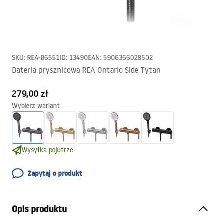
SKU
:
REA-B6551
ID
:
13490
EAN
:
5906366028502
Bateria prysznicowa REA Ontario Side Tytan
279,00 zł
Wybierz wariant
Wysyłka pojutrze.
Zapytaj o produkt
Opis produktu