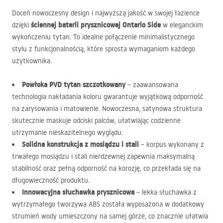
Doceń nowoczesny design i najwyższą jakość w swojej łazience
ściennej baterii prysznicowej Ontario Side
dzięki
w eleganckim
wykończeniu tytan. To idealne połączenie minimalistycznego
stylu z funkcjonalnością, które sprosta wymaganiom każdego
użytkownika.
Powłoka
PVD
tytan szczotkowany
– zaawansowana
technologia nakładania koloru gwarantuje wyjątkową odporność
na zarysowania i matowienie. Nowoczesna, satynowa struktura
skutecznie maskuje odciski palców, ułatwiając codzienne
utrzymanie nieskazitelnego wyglądu.
Solidna konstrukcja z mosiądzu i stali
– korpus wykonany z
trwałego mosiądzu i stali nierdzewnej zapewnia maksymalną
stabilność oraz pełną odporność na korozję, co przekłada się na
długowieczność produktu.
Innowacyjna słuchawka prysznicowa
– lekka słuchawka z
wytrzymałego tworzywa
ABS
została wyposażona w dodatkowy
strumień wody umieszczony na samej górze, co znacznie ułatwia