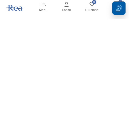
0
0
Menu
Konto
Ulubione
Koszyk
Newsletter
Bądź na bieżąco z nowościami i promocjami!
Zapisz się
Wprowadzając i zatwierdzając swoje dane wyrażasz zgodę na
otrzymywanie newslettera na zasadach określonych w
Regulaminie
.