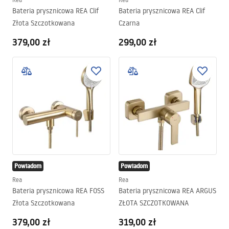
Bateria prysznicowa REA Clif
Bateria prysznicowa REA Clif
Złota Szczotkowana
Czarna
379,00 zł
299,00 zł
Powiadom
Powiadom
Rea
Rea
Bateria prysznicowa REA FOSS
Bateria prysznicowa REA ARGUS
Złota Szczotkowana
ZŁOTA SZCZOTKOWANA
379,00 zł
319,00 zł