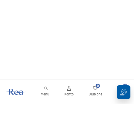
0
0
Menu
Konto
Ulubione
Koszyk
Newsletter
Bądź na bieżąco z nowościami i promocjami!