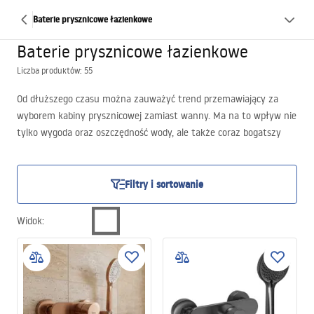
Baterie prysznicowe łazienkowe
Baterie prysznicowe łazienkowe
Liczba produktów: 55
Od dłuższego czasu można zauważyć trend przemawiający za
wyborem kabiny prysznicowej zamiast wanny. Ma na to wpływ nie
tylko wygoda oraz oszczędność wody, ale także coraz bogatszy
wybór urządzeń natryskowych. Baterie prysznicowe wyposażone
są w opcje, dzięki którym zyskują na funkcjonalności i umożliwiają
wzięcie relaksującej kąpieli. W asortymencie
REA
znajdą Państwo
Filtry i sortowanie
szeroki wybór armatury łazienkowej, która zachwyca swoim
designem oraz wygodą użytkową.
Widok
: