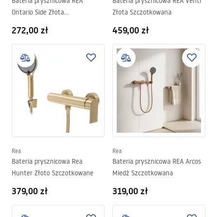
Bateria prysznicowa REA
Bateria prysznicowa REA Venti
Ontario Side Złota
Złota Szczotkowana
Szczotkowana
272,00 zł
459,00 zł
Rea
Rea
Bateria prysznicowa Rea
Bateria prysznicowa REA Arcos
Hunter Złoto Szczotkowane
Miedź Szczotkowana
379,00 zł
319,00 zł