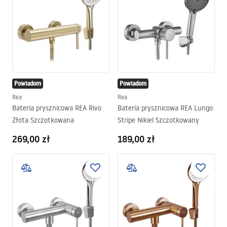
Powiadom
Powiadom
Rea
Rea
Bateria prysznicowa REA Rivo
Bateria prysznicowa REA Lungo
Złota Szczotkowana
Stripe Nikiel Szczotkowany
269,00 zł
189,00 zł