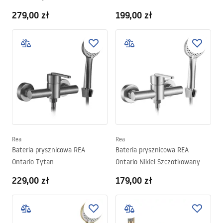
chrom
279,00 zł
199,00 zł
Rea
Rea
Bateria prysznicowa REA
Bateria prysznicowa REA
Ontario Tytan
Ontario Nikiel Szczotkowany
229,00 zł
179,00 zł