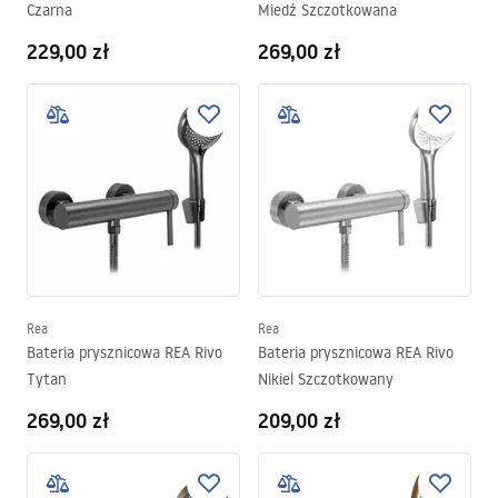
Czarna
Miedź Szczotkowana
229,00 zł
269,00 zł
Rea
Rea
Bateria prysznicowa REA Rivo
Bateria prysznicowa REA Rivo
Tytan
Nikiel Szczotkowany
269,00 zł
209,00 zł