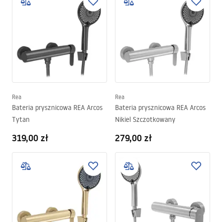
Rea
Rea
Bateria prysznicowa REA Arcos
Bateria prysznicowa REA Arcos
Tytan
Nikiel Szczotkowany
319,00 zł
279,00 zł