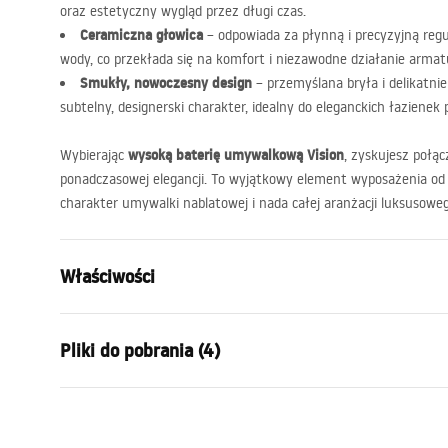
oraz estetyczny wygląd przez długi czas.
Ceramiczna głowica
– odpowiada za płynną i precyzyjną reg
wody, co przekłada się na komfort i niezawodne działanie armat
Smukły, nowoczesny design
– przemyślana bryła i delikatnie
subtelny, designerski charakter, idealny do eleganckich łazienek
wysoką baterię umywalkową Vision
Wybierając
, zyskujesz połąc
ponadczasowej elegancji. To wyjątkowy element wyposażenia o
charakter umywalki nablatowej i nada całej aranżacji luksusowe
Właściwości
Typ baterii:
Umywalkow
Pliki do pobrania (4)
Sposób montażu:
Stojący
Kolor:
Tytan
Warunki gwarancji
Rodzaj wylewki:
Stała
Instr
Warranty_Terms_and_Conditions_