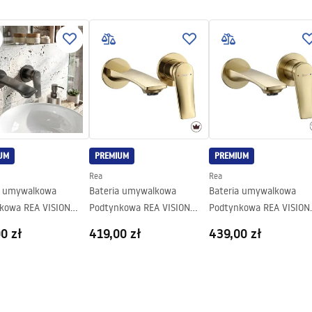
.pdf
gnacja
nacja.pdf
UM
PREMIUM
PREMIUM
Rea
Rea
a umywalkowa
Bateria umywalkowa
Bateria umywalkowa
kowa REA VISION
Podtynkowa REA VISION
Podtynkowa REA VISION
+ BOX
Złota + BOX
Złoto szczotkowane + B
0 zł
419,00 zł
439,00 zł