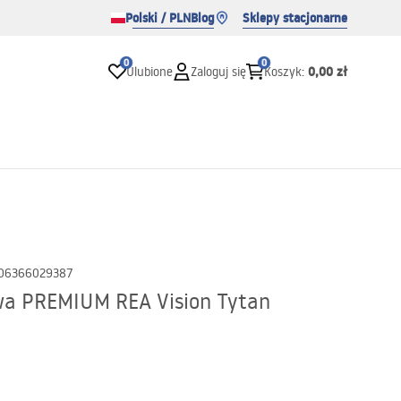
Polski / PLN
Blog
Sklepy stacjonarne
0
0
0,00 zł
Ulubione
Zaloguj się
Koszyk
:
06366029387
a PREMIUM REA Vision Tytan