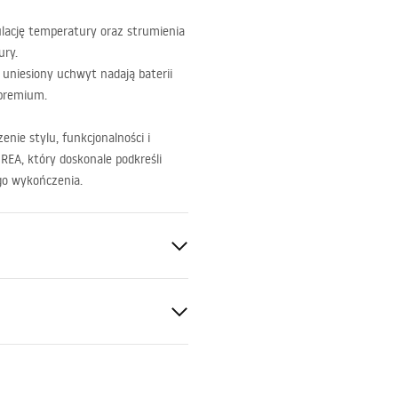
ulację temperatury oraz strumienia
ury.
 uniesiony uchwyt nadają baterii
 premium.
zenie stylu, funkcjonalności i
d
REA
, który doskonale podkreśli
go wykończenia.
a
ukcja montażu