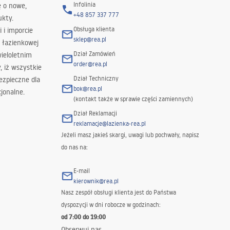
Infolinia
ę o nowe,
+48 857 337 777
ukty.
Obsługa klienta
i i imporcie
sklep@rea.pl
 łazienkowej
Dział Zamówień
wieloletnim
order@rea.pl
 iż wszystkie
Dział Techniczny
ezpieczne dla
bok@rea.pl
jonalne.
(kontakt także w sprawie części zamiennych)
Dział Reklamacji
reklamacje@lazienka-rea.pl
Jeżeli masz jakieś skargi, uwagi lub pochwały, napisz
do nas na:
E-mail
kierownik@rea.pl
Nasz zespół obsługi klienta jest do Państwa
dyspozycji w dni robocze w godzinach:
od 7:00 do 19:00
Obserwuj nas