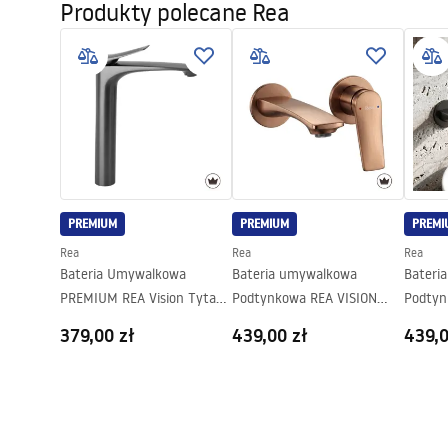
Produkty polecane Rea
faucet
Materiał:
Mosiądz
Faucets_-_5.pdf
Zasięg wylewki:
150
mm
Wysokość (mm):
265
mm
Informacje o
Pielę
Powłoka:
PVD
bezpieczeństwie
Pieleg
Safety_Information_Faucets.pdf
Średnica podłączenia:
3/8 cala
Model
Vision
Gwarancja
5 lat
PREMIUM
PREMIUM
PREMI
Rea
Rea
Rea
Bateria Umywalkowa
Bateria umywalkowa
Bateri
PREMIUM REA Vision Tytan
Podtynkowa REA VISION
Podtyn
Wysoka
Miedź Szczotkowana + BOX
Tytan 
379,00 zł
439,00 zł
439,0