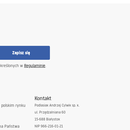
Zapisz się
określonych w
Regulaminie
.
Kontakt
 polskim rynku
Podlasiak Andrzej Cylwik sp. k.
ul. Przędzalniana 60
15-688 Białystok
 na Państwa
NIP 966-216-01-21