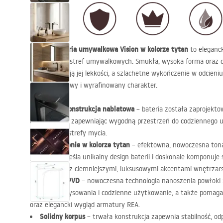
Wysoka bateria umywalkowa Vision w kolorze tytan
to eleganc
luksusowych stref umywalkowych. Smukła, wysoka forma oraz del
wylewki nadają jej lekkości, a szlachetne wykończenie w odcien
wnętrza surowy i wyrafinowany charakter.
Wysoka konstrukcja nablatowa
– bateria została zaprojekt
nablatowych, zapewniając wygodną przestrzeń do codziennego uż
wygląd całej strefy mycia.
Wykończenie w kolorze tytan
– efektowna, nowoczesna ton
pięknie podkreśla unikalny design baterii i doskonale komponuje
drewnem oraz ciemniejszymi, luksusowymi akcentami wnętrzars
Powłoka
PVD
– nowoczesna technologia nanoszenia powłoki 
ścieranie, zarysowania i codzienne użytkowanie, a także pomaga
oraz elegancki wygląd armatury
REA
.
Solidny korpus
– trwała konstrukcja zapewnia stabilność, o