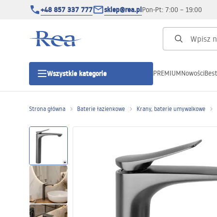
+48 857 337 777
sklep@rea.pl
Pon-Pt: 7:00 – 19:00
PREMIUM
Nowości
Best
Wszystkie kategorie
Kategorie produktowe
Strona główna
Baterie łazienkowe
Krany, baterie umywalkowe
Kabiny prysznicowe
Drzwi prysznicowe
Brodziki prysznicowe
Odpływy liniowe