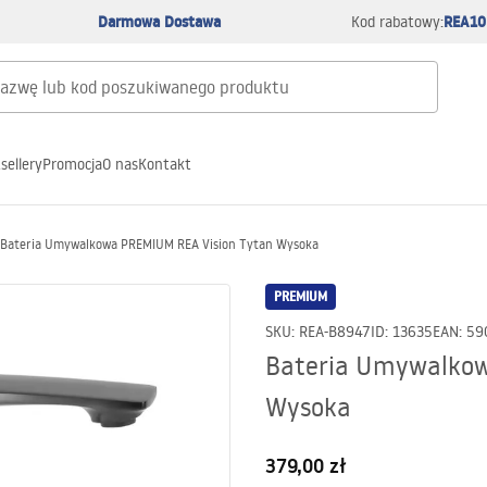
Darmowa Dostawa
REA10
Kod rabatowy:
sellery
Promocja
O nas
Kontakt
Bateria Umywalkowa PREMIUM REA Vision Tytan Wysoka
PREMIUM
SKU
:
REA-B8947
ID
:
13635
EAN
:
59
Bateria Umywalkow
Wysoka
379,00 zł