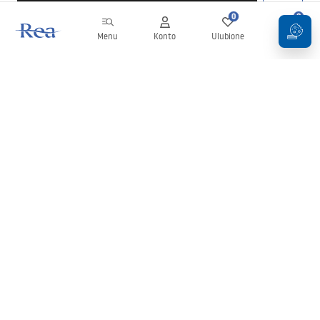
0
0
Menu
Konto
Ulubione
Koszyk
Newsletter
Bądź na bieżąco z nowościami i promocjami!
Zapisz się
Wprowadzając i zatwierdzając swoje dane wyrażasz zgodę na
otrzymywanie newslettera na zasadach określonych w
Regulaminie
.