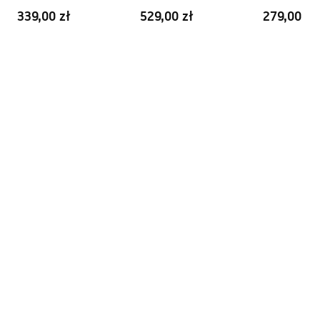
Pielęgnacja
Wysoka
Niska
339,00 zł
529,00 zł
279,00 zł
Pielegnacja.pdf