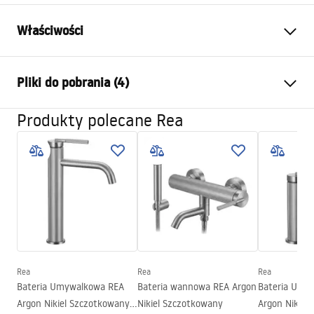
Właściwości
Typ baterii:
Umywalkowa
Pliki do pobrania (4)
Sposób montażu:
Stojący
Kolor:
Miedź szczotkowana
Produkty polecane Rea
Warunki gwarancji
Rodzaj wylewki:
Stała
Warranty_Terms_and_Conditions_Faucets_-_5.pdf
Materiał:
Mosiądz
Zasięg wylewki:
145
mm
Instrukcja montażu
Wysokość (mm):
295
mm
faucet.pdf
Powłoka:
PVD
Średnica podłączenia:
3/8 cala
Informacje o bezpieczeństwie
Model
JS-B348-1BRG
Rea
Rea
Rea
Safety_Information_Faucets.pdf
Bateria Umywalkowa REA
Bateria wannowa REA Argon
Bateria Umy
Gwarancja
5 lat
Argon Nikiel Szczotkowany
Nikiel Szczotkowany
Argon Nikiel