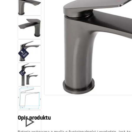
Toalety, ubikacje
Umywalki
Wanny i parawany
Baterie
Natryski
Kuchnia
Akcesoria i meble łazienkowe
Opis produktu