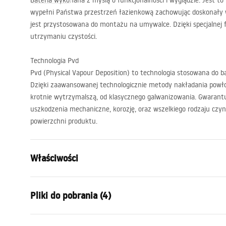
Bateria wykonana z myślą o funkcjonalności i wyglądzie. Jest to
wypełni Państwa przestrzeń łazienkową zachowując doskonały w
jest przystosowana do montażu na umywalce. Dzięki specjalnej fa
utrzymaniu czystości.
Technologia Pvd
Pvd (Physical Vapour Deposition) to technologia stosowana do 
Dzięki zaawansowanej technologicznie metody nakładania powło
krotnie wytrzymalszą, od klasycznego galwanizowania. Gwarant
uszkodzenia mechaniczne, korozję, oraz wszelkiego rodzaju czyn
powierzchni produktu.
Właściwości
Typ baterii:
Umywalkow
Pliki do pobrania (4)
Sposób montażu:
Stojący
Kolor:
Tytan