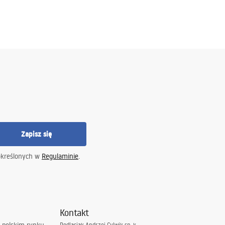
Zapisz się
określonych w
Regulaminie
.
Kontakt
Podlasiak Andrzej Cylwik sp. k.