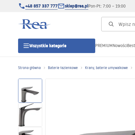
+48 857 337 777
sklep@rea.pl
Pon-Pt: 7:00 – 19:00
PREMIUM
Nowości
Best
Wszystkie kategorie
Kategorie produktowe
Strona główna
Baterie łazienkowe
Krany, baterie umywalkowe
Kabiny prysznicowe
Drzwi prysznicowe
Brodziki prysznicowe
Odpływy liniowe