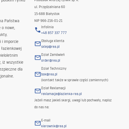
 polskim rynku
ul. Przędzalniana 60
15-688 Białystok
 na Państwa
NIP 966-216-01-21
Infolinia
ę o nowe,
+48 857 337 777
ukty.
Obsługa klienta
i i imporcie
sklep@rea.pl
 łazienkowej
Dział Zamówień
wieloletnim
order@rea.pl
 iż wszystkie
Dział Techniczny
ezpieczne dla
bok@rea.pl
jonalne.
(kontakt także w sprawie części zamiennych)
Dział Reklamacji
reklamacje@lazienka-rea.pl
Jeżeli masz jakieś skargi, uwagi lub pochwały, napisz
do nas na:
E-mail
kierownik@rea.pl