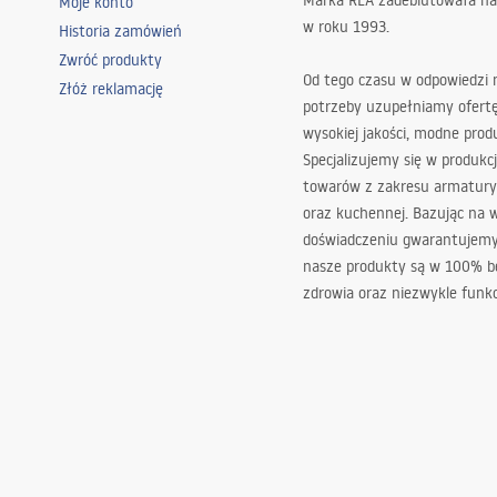
Marka REA zadebiutowała na
Moje konto
w roku 1993.
Historia zamówień
Zwróć produkty
Od tego czasu w odpowiedzi
Złóż reklamację
potrzeby uzupełniamy ofert
wysokiej jakości, modne prod
Specjalizujemy się w produkcj
towarów z zakresu armatury
oraz kuchennej. Bazując na 
doświadczeniu gwarantujemy,
nasze produkty są w 100% b
zdrowia oraz niezwykle funkc