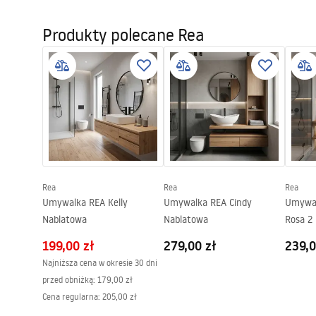
Warunki gwarancji
Rodzaj wylewki:
Stała
Instr
Warranty_Terms_and_Conditions_
Produkty polecane Rea
faucet
Materiał:
Mosiądz
Faucets_-_5.pdf
Zasięg wylewki:
110
mm
Wysokość (mm):
165
mm
Informacje o
Pielę
Powłoka:
PVD
bezpieczeństwie
Pieleg
Safety_Information_Faucets.pdf
Średnica podłączenia:
3/8 cala
Gwarancja
5 lat
Rea
Rea
Rea
Umywalka REA Kelly
Umywalka REA Cindy
Umywal
Nablatowa
Nablatowa
Rosa 2
199,00 zł
279,00 zł
239,0
Najniższa cena w okresie 30 dni
przed obniżką:
179,00 zł
Cena regularna
:
205,00 zł