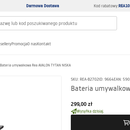
Darmowa Dostawa
REA10
Kod rabatowy:
sellery
Promocja
O nas
Kontakt
Bateria umywalkowa Rea AVALON TYTAN NISKA
SKU
:
REA-B2702
ID
:
9664
EAN
:
590
Bateria umywalko
299,00 zł
Wysyłka dzisiaj.