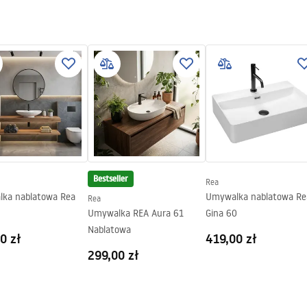
ukcja montażu
.pdf
gnacja
nacja.pdf
Bestseller
Rea
ka nablatowa Rea
Umywalka nablatowa Re
Rea
Umywalka REA Aura 61
Gina 60
Nablatowa
0 zł
419,00 zł
299,00 zł