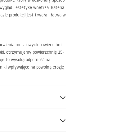
 produkt, który w doskonały sposób
ygląd i estetykę wnętrza. Bateria
zie produkcji jest trwała i łatwa w
barwienia metalowych powierzchni.
ki, otrzymujemy powierzchnię 15-
uje to wysoką odporność na
niki wpływające na powolną erozję
a