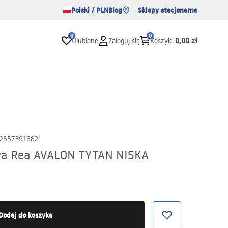
Polski / PLN
Blog
Sklepy stacjonarne
0
0
0,00 zł
Ulubione
Zaloguj się
Koszyk
:
2557391882
wa Rea AVALON TYTAN NISKA
Dodaj do koszyka