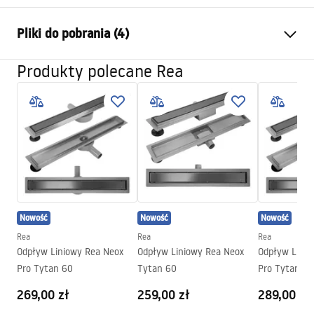
Typ baterii:
Umywalkowa
Pliki do pobrania (4)
Sposób montażu:
Stojący
Kolor:
Tytan
Produkty polecane Rea
Warunki gwarancji
Rodzaj wylewki:
Stała
Warranty_Terms_and_Conditions_Faucets_-_5.pdf
Materiał:
Mosiądz
Zasięg wylewki:
160
mm
Instrukcja montażu
Wysokość (mm):
295
mm
faucet.pdf
Powłoka:
PVD
Średnica podłączenia:
3/8 cala
Informacje o bezpieczeństwie
Nowość
Nowość
Nowość
Model
JS-B311-1GG
Safety_Information_Faucets.pdf
Rea
Rea
Rea
Gwarancja
5 lat
Odpływ Liniowy Rea Neox
Odpływ Liniowy Rea Neox
Odpływ Linio
Pro Tytan 60
Tytan 60
Pro Tytan 70
Pielęgnacja
Pielegnacja.pdf
269,00 zł
259,00 zł
289,00 zł