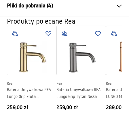
Pliki do pobrania (4)
Sposób montażu:
Stojący
Kolor:
Czarny
Produkty polecane Rea
Warunki gwarancji
Rodzaj wylewki:
Stała
Warranty_Terms_and_Conditions_Faucets_-_5.pdf
Materiał:
Mosiądz
Zasięg wylewki:
100
mm
Instrukcja montażu
Wysokość (mm):
165
mm
faucet.pdf
Powłoka:
Electroplating
Średnica podłączenia:
3/8 cala
Informacje o bezpieczeństwie
Gwarancja
5 lat
Rea
Rea
Rea
Safety_Information_Faucets.pdf
Bateria Umywalkowa REA
Bateria Umywalkowa REA
Bateria Umy
Lungo Grip Złota
Lungo Grip Tytan Niska
LUNGO Miedź
Pielęgnacja
Szczotkowana Niska
Niska
259,00 zł
259,00 zł
289,00 zł
Pielegnacja.pdf