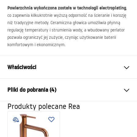
Powierzchnia wykończona została w technologii electroplating
,
co zapewnia kilkukrotnie wyższą odporność na ścieranie i korozję
niż tradycyjne metody. Ceramiczna głowica umożliwia płynną
regulację temperatury i strumienia wody, a wbudowany perlator
pozwala ograniczyć jej zużycie, czyniąc użytkowanie baterii
komfortowym i ekonomicznym.
Właściwości
Typ baterii:
Umywalkowa
Pliki do pobrania (4)
Sposób montażu:
Stojący
Kolor:
Miedź szczotkowana
Produkty polecane Rea
Warunki gwarancji
Rodzaj wylewki:
Stała
Warranty_Terms_and_Conditions_Faucets_-_5.pdf
Materiał:
Mosiądz
Zasięg wylewki:
145
mm