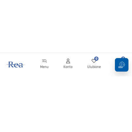
0
0
Menu
Konto
Ulubione
Koszyk
Newsletter
Bądź na bieżąco z nowościami i promocjami!