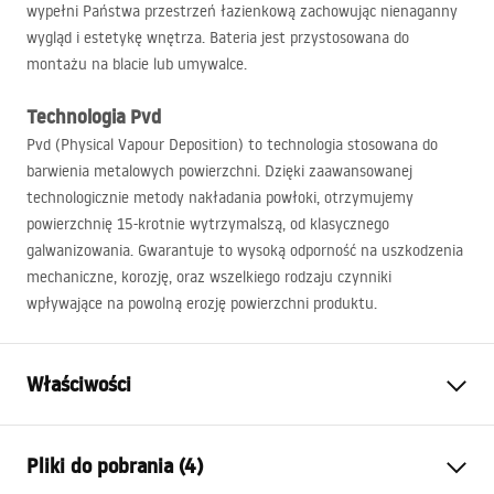
wypełni Państwa przestrzeń łazienkową zachowując nienaganny
wygląd i estetykę wnętrza. Bateria jest przystosowana do
montażu na blacie lub umywalce.
Technologia Pvd
Pvd (Physical Vapour Deposition) to technologia stosowana do
barwienia metalowych powierzchni. Dzięki zaawansowanej
technologicznie metody nakładania powłoki, otrzymujemy
powierzchnię 15-krotnie wytrzymalszą, od klasycznego
galwanizowania. Gwarantuje to wysoką odporność na uszkodzenia
mechaniczne, korozję, oraz wszelkiego rodzaju czynniki
wpływające na powolną erozję powierzchni produktu.
Właściwości
Typ baterii:
Umywalkowa
Pliki do pobrania (4)
Sposób montażu:
Stojący