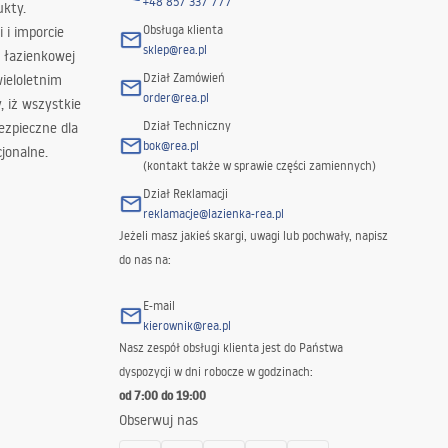
+48 857 337 777
ukty.
Obsługa klienta
i i imporcie
sklep@rea.pl
 łazienkowej
Dział Zamówień
wieloletnim
order@rea.pl
 iż wszystkie
Dział Techniczny
ezpieczne dla
bok@rea.pl
jonalne.
(kontakt także w sprawie części zamiennych)
Dział Reklamacji
reklamacje@lazienka-rea.pl
Jeżeli masz jakieś skargi, uwagi lub pochwały, napisz
do nas na:
E-mail
kierownik@rea.pl
Nasz zespół obsługi klienta jest do Państwa
dyspozycji w dni robocze w godzinach:
od 7:00 do 19:00
Obserwuj nas