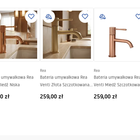
.pdf
gnacja
nacja.pdf
Rea
Rea
a umywalkowa Rea
Bateria umywalkowa Rea
Bateria umywalkowa Re
Miedź Niska
Venti Złota Szczotkowana
Venti Miedź Szczotkowa
Niska
Niska
0 zł
259,00 zł
259,00 zł