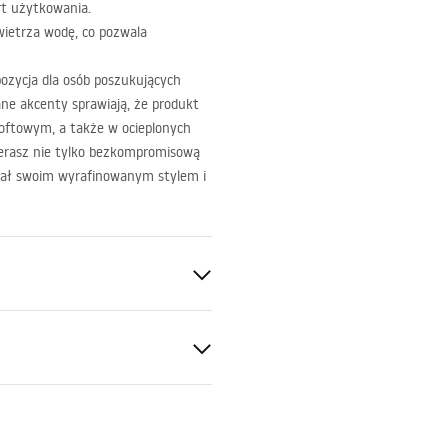
rt użytkowania.
ietrza wodę, co pozwala
ozycja dla osób poszukujących
wane akcenty sprawiają, że produkt
 loftowym, a także w ocieplonych
ierasz nie tylko bezkompromisową
ycał swoim wyrafinowanym stylem i
a
ukcja montażu