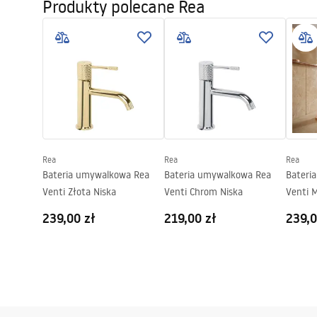
Produkty polecane Rea
faucet
Materiał:
Mosiądz
Faucets_-_5.pdf
Zasięg wylewki:
160
mm
Wysokość (mm):
295
mm
Informacje o
Pielę
Powłoka:
PVD
bezpieczeństwie
Pieleg
Safety_Information_Faucets.pdf
Średnica podłączenia:
3/8 cala
Gwarancja
5 lat
Pielęgnacja
Pielegnacja.pdf
Rea
Rea
Rea
Bateria umywalkowa Rea
Bateria umywalkowa Rea
Bateri
Venti Złota Niska
Venti Chrom Niska
Venti 
239,00 zł
219,00 zł
239,0