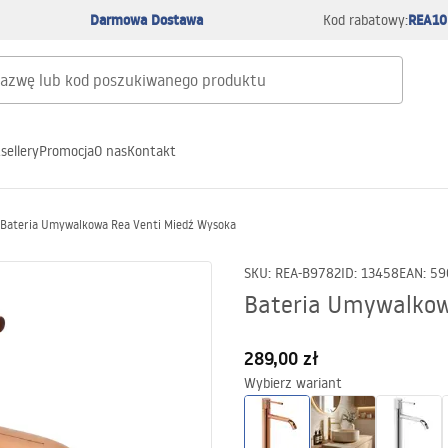
Darmowa Dostawa
REA10
Kod rabatowy:
sellery
Promocja
O nas
Kontakt
Bateria Umywalkowa Rea Venti Miedź Wysoka
SKU
:
REA-B9782
ID
:
13458
EAN
:
59
Bateria Umywalkow
289,00 zł
Wybierz wariant