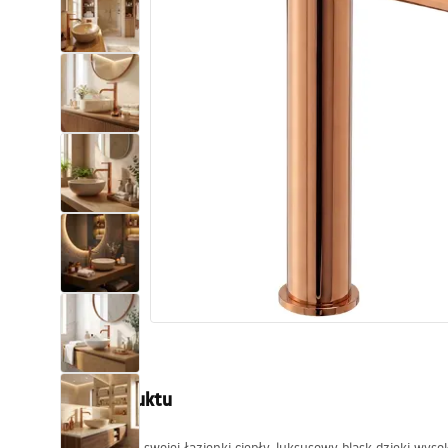
Toalety, ubikacje
Umywalki
Wanny i parawany
Baterie
Natryski
Kuchnia
Akcesoria i meble łazienkowe
Opis produktu