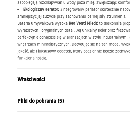
zapobiegają rozchlapywaniu wody poza misę, zwiększając komfo
Ekologiczny aerator:
Zintegrowany perlator skutecznie napow
zmniejszyć jej zużycie przy zachowaniu pełnej siły strumienia.
Rea Venti Miedź
Bateria umywalkowa wysoka
to doskonała prop
wyrazistych i oryginalnych detali. Jej unikalny kolor oraz frezo
perfekcyjnie odnajdzie się w aranżacjach w stylu industrialnym,
wnętrzach minimalistycznych. Decydując się na ten model, wyb
jakość, ale i luksusowy dodatek, który codziennie będzie zachw
funkcjonalnością.
Właściwości
Typ baterii:
Umywalkow
Pliki do pobrania (5)
Sposób montażu:
Stojący
Kolor:
Miedź
Warunki gwarancji
Rodzaj wylewki:
Stała
Instr
Warranty_Terms_and_Conditions_