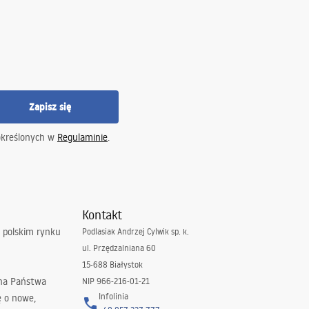
Zapisz się
określonych w
Regulaminie
.
Kontakt
 polskim rynku
Podlasiak Andrzej Cylwik sp. k.
ul. Przędzalniana 60
15-688 Białystok
 na Państwa
NIP 966-216-01-21
Infolinia
ę o nowe,