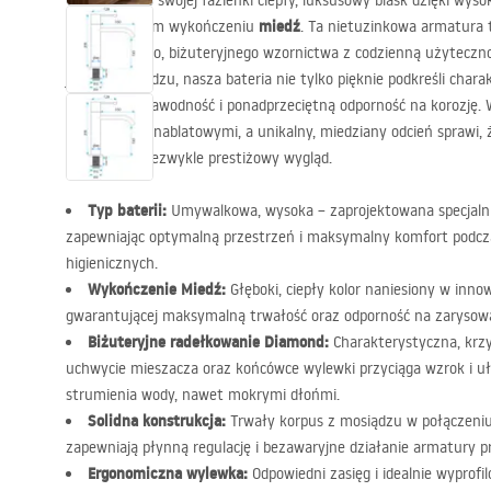
Wprowadź do swojej łazienki ciepły, luksusowy blask dzięki wyso
miedź
w wyjątkowym wykończeniu
. Ta nietuzinkowa armatura 
nowoczesnego, biżuteryjnego wzornictwa z codzienną użyteczn
jakości mosiądzu, nasza bateria nie tylko pięknie podkreśli chara
zapewni niezawodność i ponadprzeciętną odporność na korozję. W
umywalkami nablatowymi, a unikalny, miedziany odcień sprawi, ż
a zarazem niezwykle prestiżowy wygląd.
Typ baterii:
Umywalkowa, wysoka – zaprojektowana specjalni
zapewniając optymalną przestrzeń i maksymalny komfort podcz
higienicznych.
Wykończenie Miedź:
Głęboki, ciepły kolor naniesiony w inno
gwarantującej maksymalną trwałość oraz odporność na zarysowa
Biżuteryjne radełkowanie Diamond:
Charakterystyczna, krz
uchwycie mieszacza oraz końcówce wylewki przyciąga wzrok i uł
strumienia wody, nawet mokrymi dłońmi.
Solidna konstrukcja:
Trwały korpus z mosiądzu w połączeniu
zapewniają płynną regulację i bezawaryjne działanie armatury pr
Ergonomiczna wylewka:
Odpowiedni zasięg i idealnie wyprof