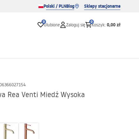
Polski / PLN
Blog
Sklepy stacjonarne
0
0
0,00 zł
Ulubione
Zaloguj się
Koszyk
:
06366027154
a Rea Venti Miedź Wysoka