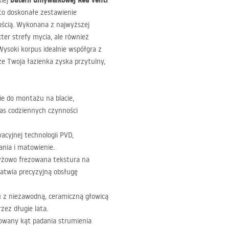
baterii umywalkowej Rea Venti
kiej
to doskonałe zestawienie
ością. Wykonana z najwyższej
kter strefy mycia, ale również
ysoki korpus idealnie współgra z
e Twoja łazienka zyska przytulny,
e do montażu na blacie,
as codziennych czynności
wacyjnej technologii
PVD
,
nia i matowienie.
yżowo frezowana tekstura na
atwia precyzyjną obsługę
 z niezawodną, ceramiczną głowicą
zez długie lata.
ilowany kąt padania strumienia