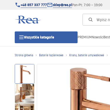
+48 857 337 777
sklep@rea.pl
Pon-Pt: 7:00 – 19:00
PREMIUM
Nowości
Best
Wszystkie kategorie
Kategorie produktowe
Strona główna
Baterie łazienkowe
Krany, baterie umywalkowe
Kabiny prysznicowe
Drzwi prysznicowe
Brodziki prysznicowe
Odpływy liniowe