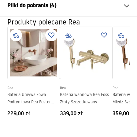
Pliki do pobrania (4)
Sposób montażu:
Ścienny
Kolor:
Złoty szczotkowany
Produkty polecane Rea
Instrukcja montażu
Rodzaj wylewki:
Stała
Faucet.pdf
Materiał:
Mosiądz, ABS
Zasięg wylewki:
175
mm
Warunki bezpieczeństwa
Wysokość (mm):
100
mm
WARUNKI BEZPIECZENSTWA BATERIE.pdf
Powłoka:
PVD
Średnica podłączenia:
1/2 cala
Warunki gwarancji
Rozstaw przyłączy:
150
mm
Rea
Rea
Rea
Warranty_Terms_and_Conditions_Faucets_-_5.pdf
Bateria Umywalkowa
Bateria wannowa Rea Foss
Bateria wann
Gwarancja
5 lat
Podtynkowa Rea Foster
Złoty Szczotkowany
Miedź Szczo
Pielęgnacja
Miedź Szczotkowana
229,00 zł
339,00 zł
359,00 zł
Pielegnacja.pdf