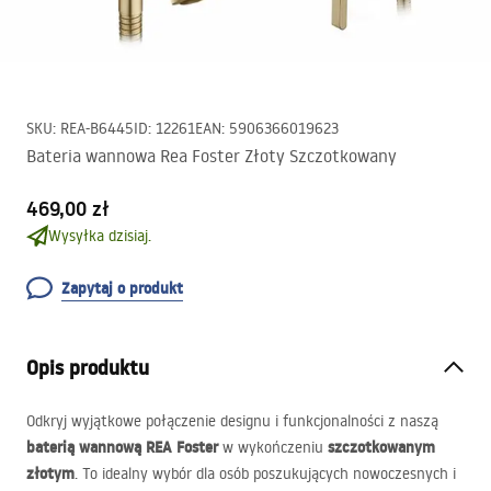
SKU
:
REA-B6445
ID
:
12261
EAN
:
5906366019623
Bateria wannowa Rea Foster Złoty Szczotkowany
469,00 zł
Wysyłka dzisiaj.
Zapytaj o produkt
Opis produktu
Odkryj wyjątkowe połączenie designu i funkcjonalności z naszą
baterią wannową
REA
Foster
szczotkowanym
w wykończeniu
złotym
. To idealny wybór dla osób poszukujących nowoczesnych i