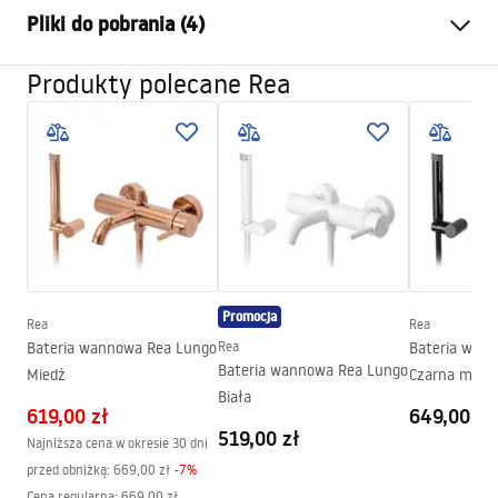
Typ baterii:
Wannowa
Pliki do pobrania (4)
Sposób montażu:
Ścienny
Kolor:
Złoty szczotkowany
Produkty polecane Rea
Instrukcja montażu
Rodzaj wylewki:
Stała
Faucet.pdf
Materiał:
Stal Nierdzewna, Mosiądz
Zasięg wylewki:
100
mm
Warunki gwarancji
Wysokość (mm):
90
mm
Warranty_Terms_and_Conditions_Faucets_-_5.pdf
Powłoka:
PVD
Średnica podłączenia:
1/2 cala
Pielęgnacja
Promocja
Rozstaw przyłączy:
150
mm
Rea
Rea
Pielegnacja.pdf
Bateria wannowa Rea Lungo
Rea
Bateria wan
Gwarancja
5 lat
Bateria wannowa Rea Lungo
Miedź
Czarna metal
Biała
Pielęgnacja
619,00 zł
649,00 zł
Pielegnacja.pdf
519,00 zł
Najniższa cena w okresie 30 dni
przed obniżką:
669,00 zł
-
7
%
Cena regularna
:
669,00 zł