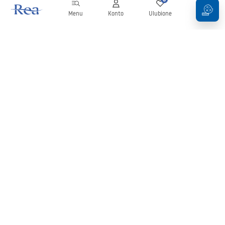
Menu
Konto
Ulubione
Koszyk
Newsletter
Bądź na bieżąco z nowościami i promocjami!
Zapisz się
Wprowadzając i zatwierdzając swoje dane wyrażasz zgodę na
otrzymywanie newslettera na zasadach określonych w
Regulaminie
.