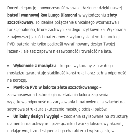
Doceń elegancję i nowoczesność w swojej łazience dzięki naszej
baterii wannowej Rea Lungo Diamond
złoty
w wykończeniu
szczotkowany
. To idealne połączenie unikalnego wzornictwa i
funkcjonalności, które zachwyci każdego użytkownika. Wykonana
z najwyższej jakości materiałów z wykorzystaniem technologii
PVD
, bateria nie tylko podkreśli wyrafinowany design Twojej
łazienki, ale też zapewni niezawodność i trwałość na lata.
Wykonanie z mosiądzu
– korpus wykonany z trwałego
mosiądzu gwarantuje stabilność konstrukcji oraz pełną odporność
na korozję.
Powłoka
PVD
w kolorze złota szczotkowanego
–
zaawansowana technologia nakładania koloru zapewnia
wyjątkową odporność na zarysowania i matowienie, a szlachetna,
satynowa struktura skutecznie maskuje odciski palców.
Unikalny design i wygląd
– zdobienia stylizowane na strukturę
diamentu na uchwycie i przełączniku tworzą luksusowy akcent,
nadając wnętrzu designerskiego charakteru i wpisując się w