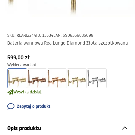
SKU
:
REA-B2244
ID
:
13534
EAN
:
5906366035098
Bateria wannowa Rea Lungo Diamond Złota szczotkowana
599,00 zł
Wybierz wariant
Wysyłka dzisiaj.
Zapytaj o produkt
Opis produktu