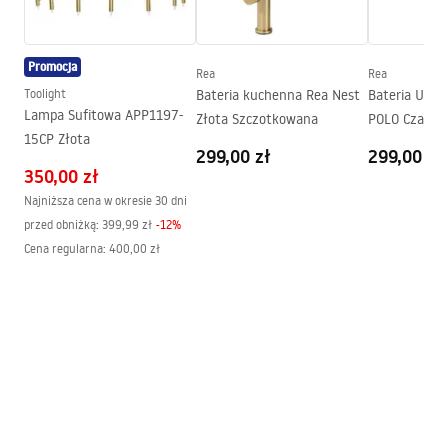
Powłoka:
PVD
Średnica podłączenia:
1/2 cala
Pielęgnacja
Promocja
Rozstaw przyłączy:
150
mm
Rea
Rea
Pielegnacja.pdf
Toolight
Bateria kuchenna Rea Nest
Bateria Umy
Model
MY1902-3G
Lampa Sufitowa APP1197-
Złota Szczotkowana
POLO Czarna
Gwarancja
5 lat
15CP Złota
299,00 zł
299,00 zł
350,00 zł
Najniższa cena w okresie 30 dni
przed obniżką:
399,99 zł
-
12
%
Cena regularna
:
400,00 zł