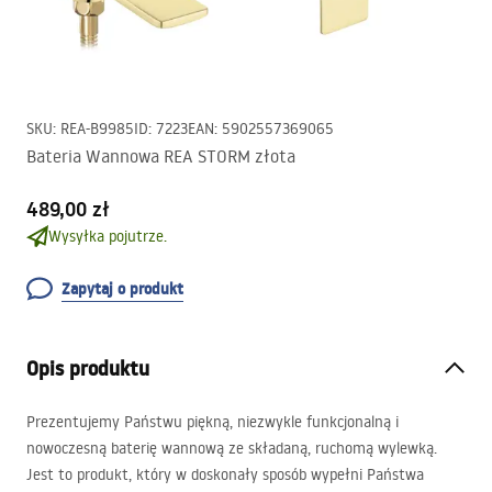
SKU
:
REA-B9985
ID
:
7223
EAN
:
5902557369065
Bateria Wannowa REA STORM złota
489,00 zł
Wysyłka pojutrze.
Zapytaj o produkt
Opis produktu
Prezentujemy Państwu piękną, niezwykle funkcjonalną i
nowoczesną baterię wannową ze składaną, ruchomą wylewką.
Jest to produkt, który w doskonały sposób wypełni Państwa