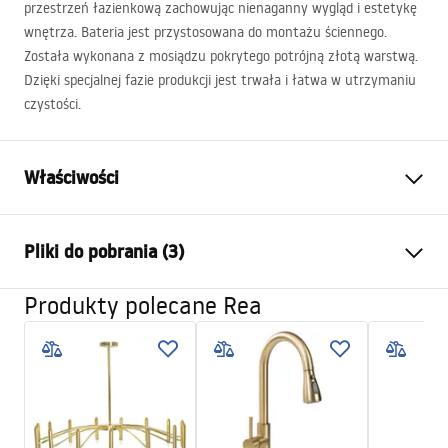
przestrzeń łazienkową zachowując nienaganny wygląd i estetykę
wnętrza. Bateria jest przystosowana do montażu ściennego.
Została wykonana z mosiądzu pokrytego potrójną złotą warstwą.
Dzięki specjalnej fazie produkcji jest trwała i łatwa w utrzymaniu
czystości.
Właściwości
Typ baterii:
Wannowa
Pliki do pobrania (3)
Sposób montażu:
Ścienny
Kolor:
Złoty
Produkty polecane Rea
Instrukcja montażu
Rodzaj wylewki:
Ruchoma
Faucet.pdf
Materiał:
Mosiądz, ABS
Zasięg wylewki:
145
mm
Warunki gwarancji
Wysokość (mm):
120
mm
Warranty_Terms_and_Conditions_Faucets_-_5.pdf