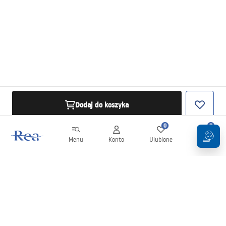
Dodaj do koszyka
0
0
Menu
Konto
Ulubione
Koszyk
Newsletter
Bądź na bieżąco z nowościami i promocjami!