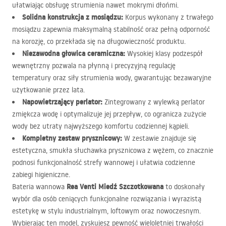
ułatwiając obsługę strumienia nawet mokrymi dłońmi.
Solidna konstrukcja z mosiądzu:
Korpus wykonany z trwałego
mosiądzu zapewnia maksymalną stabilność oraz pełną odporność
na korozję, co przekłada się na długowieczność produktu.
Niezawodna głowica ceramiczna:
Wysokiej klasy podzespół
wewnętrzny pozwala na płynną i precyzyjną regulację
temperatury oraz siły strumienia wody, gwarantując bezawaryjne
użytkowanie przez lata.
Napowietrzający perlator:
Zintegrowany z wylewką perlator
zmiękcza wodę i optymalizuje jej przepływ, co ogranicza zużycie
wody bez utraty najwyższego komfortu codziennej kąpieli.
Kompletny zestaw prysznicowy:
W zestawie znajduje się
estetyczna, smukła słuchawka prysznicowa z wężem, co znacznie
podnosi funkcjonalność strefy wannowej i ułatwia codzienne
zabiegi higieniczne.
Rea Venti Miedź Szczotkowana
Bateria wannowa
to doskonały
wybór dla osób ceniących funkcjonalne rozwiązania i wyrazistą
estetykę w stylu industrialnym, loftowym oraz nowoczesnym.
Wybierając ten model, zyskujesz pewność wieloletniej trwałości