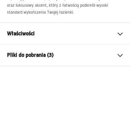
oraz luksusowy akcent, który z łatwością podkreśli wysoki
standard wykończenia Twojej łazienki.
Właściwości
Typ baterii:
Wannowa
Pliki do pobrania (3)
Sposób montażu:
Ścienny
Kolor:
Miedź szczotkowana
Instrukcja montażu
Rodzaj wylewki:
Stała
Faucet.pdf
Materiał:
Mosiądz, ABS
Zasięg wylewki:
230
mm
Pielęgnacja
Wysokość (mm):
100
mm
Pielęgnacja.pdf
Powłoka:
PVD
Średnica podłączenia:
1/2 cala
Warunki gwarancji