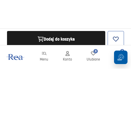
Dodaj do koszyka
0
0
Menu
Konto
Ulubione
Koszyk
Newsletter
Bądź na bieżąco z nowościami i promocjami!
Zapisz się