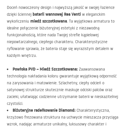
Doceń nowoczesny design i najwyższą jakość w swojej łazience
baterii wannowej Rea Venti
dzięki ściennej
w eleganckim
miedź szczotkowana
wykończeniu
. Ta wyjątkowa armatura to
idealne połączenie biżuteryjnej estetyki z niezawodną
funkcjonalnością, które nada Twojej strefie kąpielowej
niepowtarzalnego, ciepłego charakteru. Charakterystyczne
ryflowanie sprawia, że bateria staje się wyrazistym detalem w
każdym wnętrzu.
Powłoka
PVD
– Miedź Szczotkowana:
Zaawansowana
technologia nakładania koloru gwarantuje wyjątkową odporność
na zarysowania i matowienie. Szlachetny, ciepły odcień o
satynowej strukturze skutecznie maskuje odciski palców oraz
zacieki, ułatwiając codzienne utrzymanie baterii w nieskazitelnej
czystości.
Biżuteryjne radełkowanie Diamond:
Charakterystyczna,
krzyżowo frezowana struktura na uchwycie mieszacza przyciąga
wzrok, nadając armaturze unikalny, luksusowy charakter i