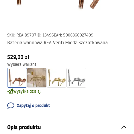
SKU
:
REA-B9797
ID
:
13496
EAN
:
5906366027499
Bateria wannowa REA Venti Miedź Szczotkowana
529,00 zł
Wybierz wariant
Wysyłka dzisiaj.
Zapytaj o produkt
Opis produktu