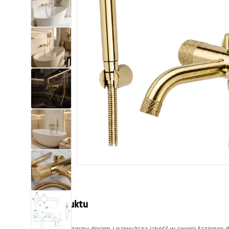
Toalety, ubikacje
Umywalki
Wanny i parawany
Baterie
Natryski
Kuchnia
Akcesoria i meble łazienkowe
Opis produktu