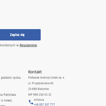
Zapisz się
określonych w
Regulaminie
.
Kontakt
 polskim rynku
Podlasiak Andrzej Cylwik sp. k.
ul. Przędzalniana 60
15-688 Białystok
 na Państwa
NIP 966-216-01-21
Infolinia
ę o nowe,
+48 857 337 777