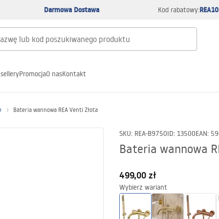
Darmowa Dostawa
REA10
Kod rabatowy:
sellery
Promocja
O nas
Kontakt
e
Bateria wannowa REA Venti Złota
SKU
:
REA-B9750
ID
:
13500
EAN
:
59
Bateria wannowa RE
499,00 zł
Wybierz wariant