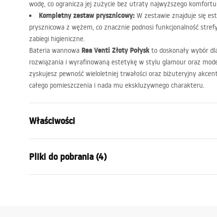
wodę, co ogranicza jej zużycie bez utraty najwyższego komfortu 
Kompletny zestaw prysznicowy:
W zestawie znajduje się es
prysznicowa z wężem, co znacznie podnosi funkcjonalność stref
zabiegi higieniczne.
Rea Venti Złoty Połysk
Bateria wannowa
to doskonały wybór dla
rozwiązania i wyrafinowaną estetykę w stylu glamour oraz moder
zyskujesz pewność wieloletniej trwałości oraz biżuteryjny akcent
całego pomieszczenia i nada mu ekskluzywnego charakteru.
Właściwości
Typ baterii:
Wannowa
Pliki do pobrania (4)
Sposób montażu:
Ścienny
Kolor:
Złoty
Instrukcja montażu
Pielę
Rodzaj wylewki:
Stała
Faucet.pdf
Pielęg
Materiał:
Mosiądz, AB