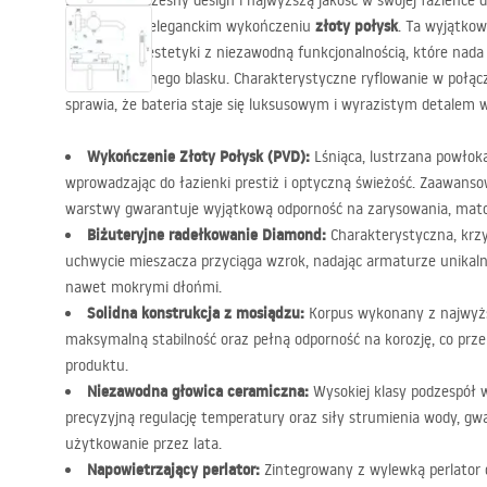
Doceń nowoczesny design i najwyższą jakość w swojej łazience d
Rea Venti
złoty połysk
w eleganckim wykończeniu
. Ta wyjątkow
biżuteryjnej estetyki z niezawodną funkcjonalnością, które nada 
niepowtarzalnego blasku. Charakterystyczne ryflowanie w połąc
sprawia, że bateria staje się luksusowym i wyrazistym detalem
Wykończenie Złoty Połysk (
PVD
):
Lśniąca, lustrzana powłoka
wprowadzając do łazienki prestiż i optyczną świeżość. Zaawans
warstwy gwarantuje wyjątkową odporność na zarysowania, matow
Biżuteryjne radełkowanie Diamond:
Charakterystyczna, krz
uchwycie mieszacza przyciąga wzrok, nadając armaturze unikalny
nawet mokrymi dłońmi.
Solidna konstrukcja z mosiądzu:
Korpus wykonany z najwyżs
maksymalną stabilność oraz pełną odporność na korozję, co prz
produktu.
Niezawodna głowica ceramiczna:
Wysokiej klasy podzespół 
precyzyjną regulację temperatury oraz siły strumienia wody, g
użytkowanie przez lata.
Napowietrzający perlator:
Zintegrowany z wylewką perlator 