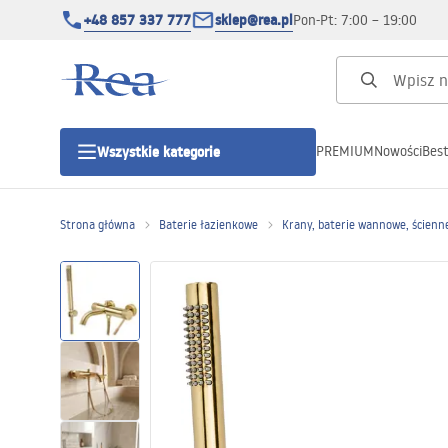
+48 857 337 777
sklep@rea.pl
Pon-Pt: 7:00 – 19:00
PREMIUM
Nowości
Best
Wszystkie kategorie
Kategorie produktowe
Strona główna
Baterie łazienkowe
Krany, baterie wannowe, ścienn
Kabiny prysznicowe
Drzwi prysznicowe
Brodziki prysznicowe
Odpływy liniowe