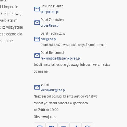
ukty.
Obsługa klienta
i i imporcie
sklep@rea.pl
 łazienkowej
Dział Zamówień
wieloletnim
order@rea.pl
 iż wszystkie
Dział Techniczny
ezpieczne dla
bok@rea.pl
jonalne.
(kontakt także w sprawie części zamiennych)
Dział Reklamacji
reklamacje@lazienka-rea.pl
Jeżeli masz jakieś skargi, uwagi lub pochwały, napisz
do nas na:
E-mail
kierownik@rea.pl
Nasz zespół obsługi klienta jest do Państwa
dyspozycji w dni robocze w godzinach:
od 7:00 do 19:00
Obserwuj nas