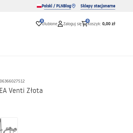
Polski / PLN
Blog
Sklepy stacjonarne
0
0
0,00 zł
Ulubione
Zaloguj się
Koszyk
:
06366027512
A Venti Złota