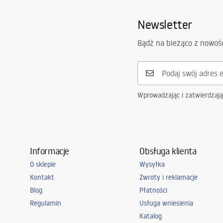
Zasięg wylewki:
230
mm
Warun
Newsletter
Pielęgnacja
Wysokość (mm):
100
mm
Warra
Pielęgnacja.pdf
Powłoka:
PVD
Faucet
Bądź na bieżąco z nowoś
Średnica podłączenia:
1/2 cala
Rozstaw przyłączy:
150
mm
Model
JS-625103B
Wprowadzając i zatwierdzaj
Gwarancja
5 lat
Informacje
Obsługa klienta
O sklepie
Wysyłka
Kontakt
Zwroty i reklamacje
Blog
Płatności
Regulamin
Usługa wniesienia
Katalog