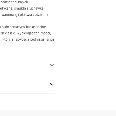
codziennej kąpieli.
tetyczna, smukła słuchawka
y wannowej i ułatwia codzienne
 osób ceniących funkcjonalne
n classic. Wybierając ten model,
, który z łatwością podniesie rangę
gnacja
nacja.pdf
S