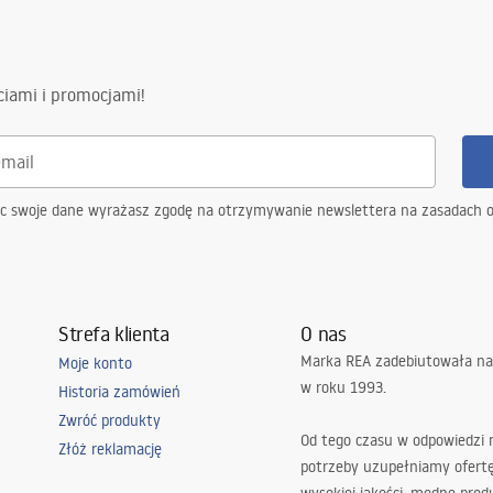
ki gwarancji
nty_Terms_and_Conditions_
s_-_5.pdf
ciami i promocjami!
G
ąc swoje dane wyrażasz zgodę na otrzymywanie newslettera na zasadach 
Strefa klienta
O nas
Marka REA zadebiutowała na
Moje konto
w roku 1993.
Historia zamówień
Zwróć produkty
Od tego czasu w odpowiedzi
Złóż reklamację
potrzeby uzupełniamy ofert