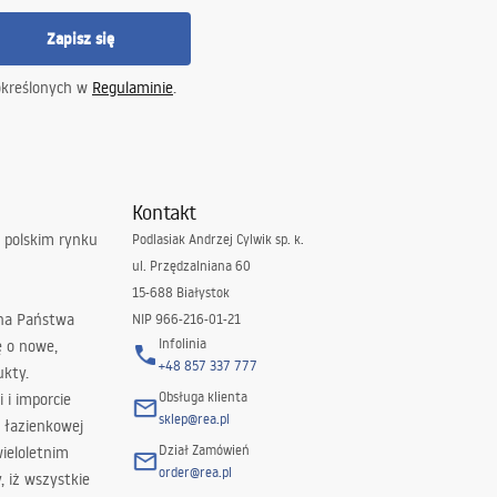
Zapisz się
określonych w
Regulaminie
.
Kontakt
 polskim rynku
Podlasiak Andrzej Cylwik sp. k.
ul. Przędzalniana 60
15-688 Białystok
 na Państwa
NIP 966-216-01-21
Infolinia
ę o nowe,
+48 857 337 777
ukty.
Obsługa klienta
i i imporcie
sklep@rea.pl
 łazienkowej
Dział Zamówień
wieloletnim
order@rea.pl
 iż wszystkie