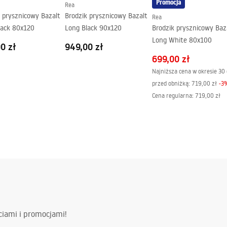
Promocja
Rea
 prysznicowy Bazalt
Brodzik prysznicowy Bazalt
Rea
lack 80x120
Long Black 90x120
Brodzik prysznicowy Baz
Long White 80x100
0 zł
949,00 zł
699,00 zł
Najniższa cena w okresie 30 
przed obniżką:
719,00 zł
-
3
Cena regularna
:
719,00 zł
ciami i promocjami!