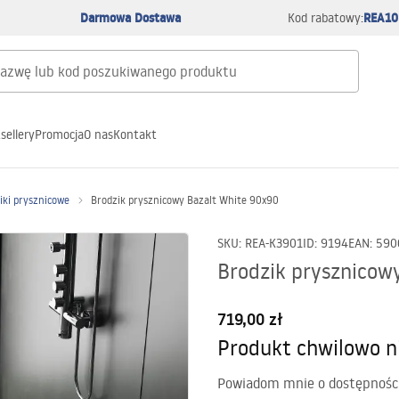
Darmowa Dostawa
REA10
Kod rabatowy:
sellery
Promocja
O nas
Kontakt
ki prysznicowe
Brodzik prysznicowy Bazalt White 90x90
SKU
:
REA-K3901
ID
:
9194
EAN
:
590
Brodzik prysznicow
719,00 zł
Produkt chwilowo n
Powiadom mnie o dostępnośc