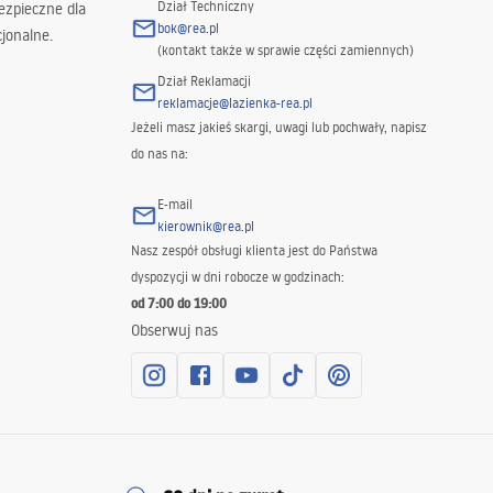
Dział Techniczny
ezpieczne dla
bok@rea.pl
jonalne.
(kontakt także w sprawie części zamiennych)
Dział Reklamacji
reklamacje@lazienka-rea.pl
Jeżeli masz jakieś skargi, uwagi lub pochwały, napisz
do nas na:
E-mail
kierownik@rea.pl
Nasz zespół obsługi klienta jest do Państwa
dyspozycji w dni robocze w godzinach:
od 7:00 do 19:00
Obserwuj nas