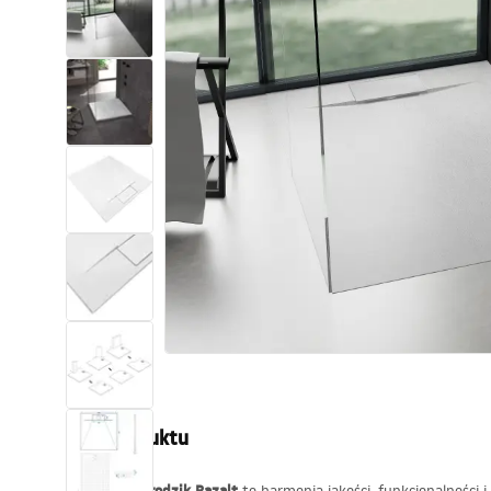
Toalety, ubikacje
Umywalki
Wanny i parawany
Baterie
Natryski
Kuchnia
Akcesoria i meble łazienkowe
Opis produktu