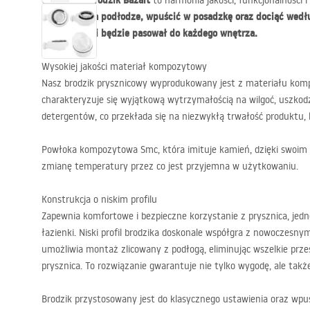
brodzik Bazalt
Oferowany
to harmonia jakości, funkcjonalności i
podstawić na podłodze, wpuścić w posadzkę oraz dociąć wedłu
uniwersalny i będzie pasował do każdego wnętrza.
Wysokiej jakości materiał kompozytowy
Nasz brodzik prysznicowy wyprodukowany jest z materiału kom
charakteryzuje się wyjątkową wytrzymałością na wilgoć, uszkod
detergentów, co przekłada się na niezwykłą trwałość produktu, l
Powłoka kompozytowa Smc, która imituje kamień, dzięki swoim 
zmianę temperatury przez co jest przyjemna w użytkowaniu.
Konstrukcja o niskim profilu
Zapewnia komfortowe i bezpieczne korzystanie z prysznica, jedn
łazienki. Niski profil brodzika doskonale współgra z nowoczesny
umożliwia montaż zlicowany z podłogą, eliminując wszelkie pr
prysznica. To rozwiązanie gwarantuje nie tylko wygodę, ale takż
Brodzik przystosowany jest do klasycznego ustawienia oraz wpu