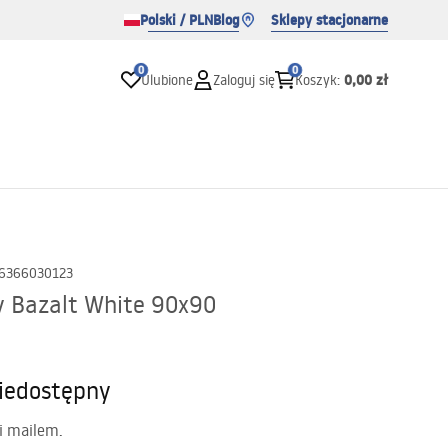
Polski / PLN
Blog
Sklepy stacjonarne
0
0
0,00 zł
Ulubione
Zaloguj się
Koszyk
:
6366030123
y Bazalt White 90x90
iedostępny
i mailem.