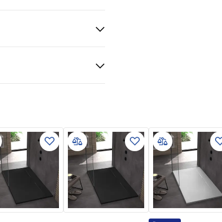
SMC
ukcja montażu
 tray.pdf
e, Wpuszczany