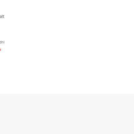
alt
dni
%