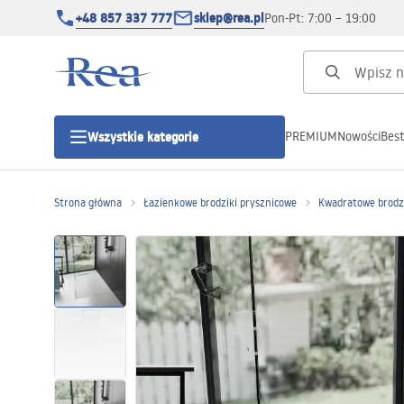
+48 857 337 777
sklep@rea.pl
Pon-Pt: 7:00 – 19:00
PREMIUM
Nowości
Best
Wszystkie kategorie
Kategorie produktowe
Strona główna
Łazienkowe brodziki prysznicowe
Kwadratowe brodzi
Kabiny prysznicowe
Drzwi prysznicowe
Brodziki prysznicowe
Odpływy liniowe