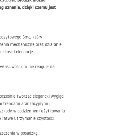
Brodzik można
 estetyki.
g uznania, dzięki czemu jest
pozytowego Smc, który
zenia mechaniczne oraz działanie
ekkość i elegancję.
właściwościom nie reaguje na
ocześnie tworząc elegancki wygląd
mi trendami aranżacyjnymi i
zeszkody w codziennym użytkowaniu
e łatwe utrzymanie czystości.
szczenia w posadzkę.