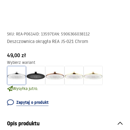
SKU
:
REA-P0614
ID
:
13597
EAN
:
5906366038112
Deszczownica okrągła REA JS-021 Chrom
49,00 zł
Wybierz wariant
Wysyłka jutro.
Zapytaj o produkt
Opis produktu