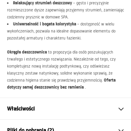
Relaksujący strumień deszczowy
– gęsto i precyzyjnie
rozmieszczone dysze zapewniają przyjemny strumień, zamieniając
codzienny prysznic w domowe
SPA
.
Uniwersalność i bogata kolorystyka
– dostępność w wielu
wykończeniach, pozwala na idealne dopasowanie elementu do
pozostałej armatury i charakteru łazienki.
Okrągła deszczownica
to propozycja dla osób poszukujących
trwałego i estetycznego rozwiązania. Niezależnie od tego, czy
kompletujesz nową instalację podtynkową, czy odświeżasz
klasyczny zestaw natynkowy, solidne wykonanie sprawią, że
Oferta
codzienna higiena stanie się prawdziwą przyjemnością.
dotyczy samej deszczownicy bez ramienia
.
Właściwości
Kolor:
Chrom
Pliki do pobrania (2)