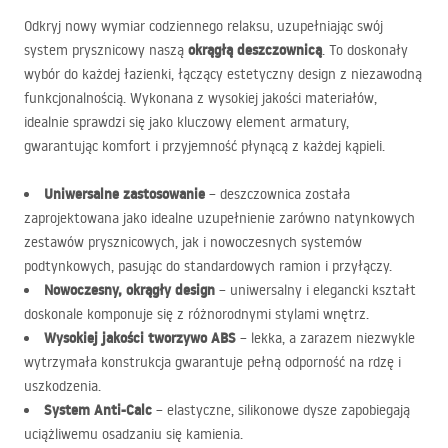
Odkryj nowy wymiar codziennego relaksu, uzupełniając swój
okrągłą deszczownicą
system prysznicowy naszą
. To doskonały
wybór do każdej łazienki, łączący estetyczny design z niezawodną
funkcjonalnością. Wykonana z wysokiej jakości materiałów,
idealnie sprawdzi się jako kluczowy element armatury,
gwarantując komfort i przyjemność płynącą z każdej kąpieli.
Uniwersalne zastosowanie
– deszczownica została
zaprojektowana jako idealne uzupełnienie zarówno natynkowych
zestawów prysznicowych, jak i nowoczesnych systemów
podtynkowych, pasując do standardowych ramion i przyłączy.
Nowoczesny, okrągły design
– uniwersalny i elegancki kształt
doskonale komponuje się z różnorodnymi stylami wnętrz.
Wysokiej jakości tworzywo
ABS
– lekka, a zarazem niezwykle
wytrzymała konstrukcja gwarantuje pełną odporność na rdzę i
uszkodzenia.
System Anti-Calc
– elastyczne, silikonowe dysze zapobiegają
uciążliwemu osadzaniu się kamienia.