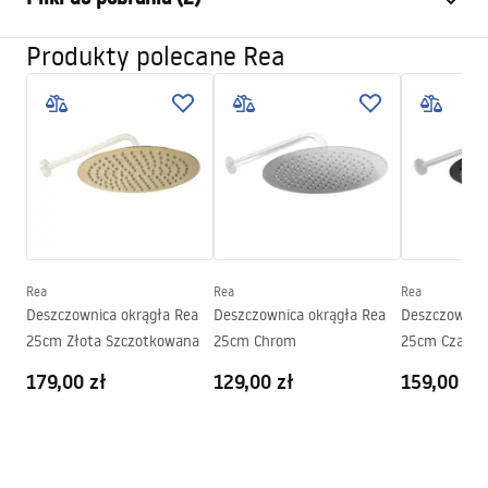
Materiał:
ABS
Sposób montażu:
Przykręcany
Produkty polecane Rea
Pielęgnacja
Szerokość (mm):
225
mm
Pielęgnacja.pdf
Wysokość (mm):
12
mm
Głębokość (mm):
225
mm
Warunki gwarancji
Gwarancja
24 miesiące
Warranty_Terms_and_Conditions_Accessories_-_24.pdf
Rea
Rea
Rea
Deszczownica okrągła Rea
Deszczownica okrągła Rea
Deszczownica
25cm Złota Szczotkowana
25cm Chrom
25cm Czarna
179,00 zł
129,00 zł
159,00 zł