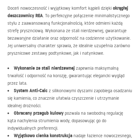
okrągłej
Doceń nowoczesność i wyjątkowy komfort kąpieli dzięki
deszczownicy
REA
. To perfekcyjne połączenie minimalistycznego
stylu z zaawansowaną funkcjonalnością, które odmieni każdą
strefę prysznciową. Wykonana ze stali nierdzewnej, gwarantuje
bezawaryjne działanie oraz odporność na codzienne użytkowanie.
Jej uniwersalny charakter sprawia, że idealnie uzupełnia zarówno
prysznicowe zestawy podtynkowe, jak i natynkowe.
Wykonanie ze stali nierdzewnej
zapewnia maksymalną
trwałość i odporność na korozję, gwarantując elegancki wygląd
przez lata.
System Anti-Calc
z silikonowymi dyszami zapobiega osadzaniu
się kamienia, co znacznie ułatwia czyszczenie i utrzymanie
idealnej drożności.
Obracany przegub kulowy
pozwala na swobodną regulację
kąta nachylenia strumienia wody, dopasowując go do
indywidualnych preferencji.
Wyjątkowo cienka konstrukcja
nadaje łazience nowoczesnego,