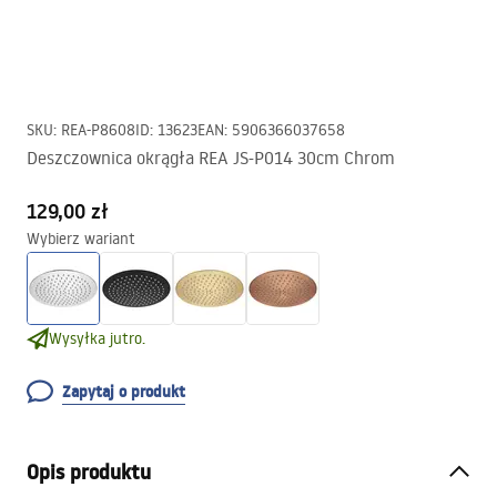
SKU
:
REA-P8608
ID
:
13623
EAN
:
5906366037658
Deszczownica okrągła REA JS-P014 30cm Chrom
129,00 zł
Wybierz wariant
Wysyłka jutro.
Zapytaj o produkt
Opis produktu