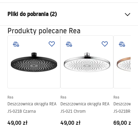
Kolor:
Chrom
Pliki do pobrania (2)
Materiał:
Stal Nierdzewna
Sposób montażu:
Przykręcany
Produkty polecane Rea
Pielęgnacja
Szerokość (mm):
300
mm
Pielęgnacja.pdf
Wysokość (mm):
2
mm
Głębokość (mm):
300
mm
Warunki gwarancji
Gwarancja
24 miesiące
Warranty_Terms_and_Conditions_Accessories_-_24.pdf
Rea
Rea
Rea
Deszczownica okrągła REA
Deszczownica okrągła REA
Deszczownica
JS-021B Czarna
JS-021 Chrom
JS-021BRG M
Szczotkowan
49,00 zł
49,00 zł
69,00 zł