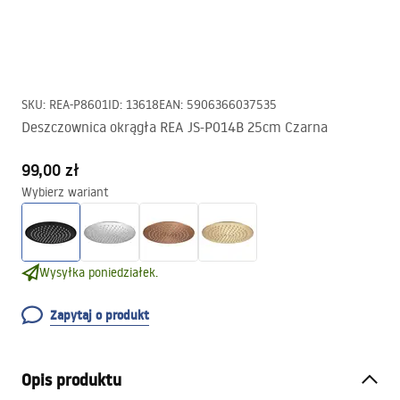
SKU
:
REA-P8601
ID
:
13618
EAN
:
5906366037535
Deszczownica okrągła REA JS-P014B 25cm Czarna
99,00 zł
Wybierz wariant
Wysyłka poniedziałek.
Zapytaj o produkt
Opis produktu