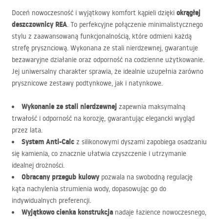
okrągłej
Doceń nowoczesność i wyjątkowy komfort kąpieli dzięki
deszczownicy
REA
. To perfekcyjne połączenie minimalistycznego
stylu z zaawansowaną funkcjonalnością, które odmieni każdą
strefę prysznciową. Wykonana ze stali nierdzewnej, gwarantuje
bezawaryjne działanie oraz odporność na codzienne użytkowanie.
Jej uniwersalny charakter sprawia, że idealnie uzupełnia zarówno
prysznicowe zestawy podtynkowe, jak i natynkowe.
Wykonanie ze stali nierdzewnej
zapewnia maksymalną
trwałość i odporność na korozję, gwarantując elegancki wygląd
przez lata.
System Anti-Calc
z silikonowymi dyszami zapobiega osadzaniu
się kamienia, co znacznie ułatwia czyszczenie i utrzymanie
idealnej drożności.
Obracany przegub kulowy
pozwala na swobodną regulację
kąta nachylenia strumienia wody, dopasowując go do
indywidualnych preferencji.
Wyjątkowo cienka konstrukcja
nadaje łazience nowoczesnego,