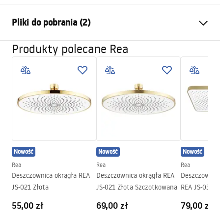
Kolor:
Czarny
Pliki do pobrania (2)
Materiał:
Stal Nierdzewna
Sposób montażu:
Przykręcany
Produkty polecane Rea
Pielęgnacja
Szerokość (mm):
250
mm
Pielęgnacja.pdf
Wysokość (mm):
2
mm
Głębokość (mm):
250
mm
Warunki gwarancji
Gwarancja
24 miesiące
Warranty_Terms_and_Conditions_Accessories_-_24.pdf
Nowość
Nowość
Nowość
Rea
Rea
Rea
Deszczownica okrągła REA
Deszczownica okrągła REA
Deszczownica
JS-021 Złota
JS-021 Złota Szczotkowana
REA JS-032 Z
szczotkowan
55,00 zł
69,00 zł
79,00 zł