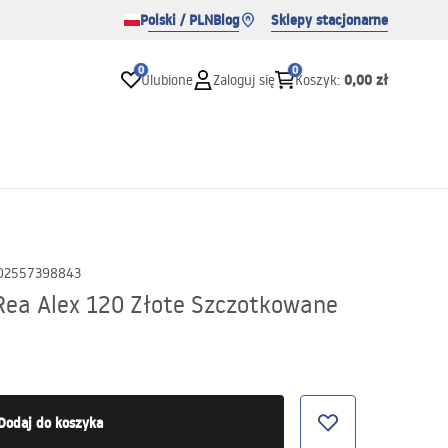
Polski / PLN
Blog
Sklepy stacjonarne
0
0
0,00 zł
Ulubione
Zaloguj się
Koszyk
:
02557398843
Rea Alex 120 Złote Szczotkowane
Dodaj do koszyka