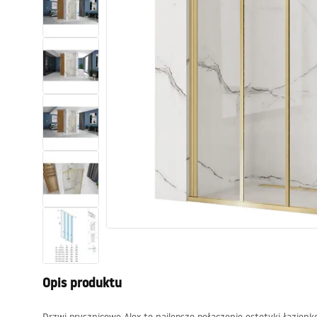
Toalety, ubikacje
Umywalki
Wanny i parawany
Baterie
Natryski
Kuchnia
Akcesoria i meble łazienkowe
Opis produktu