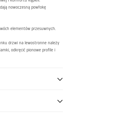
wej i komfortu kąpieli.
iadają nowoczesną powłokę
z dwóch elementów przesuwnych.
unku drzwi na lewostronne należy
mki, odkręcić pionowe profile i
e
ukcja
ntne 4mm
kcja_zmiany_kierunku_drzw