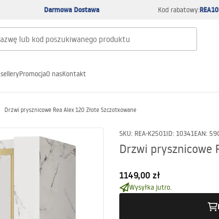
Darmowa Dostawa
REA10
Kod rabatowy:
sellery
Promocja
O nas
Kontakt
Drzwi prysznicowe Rea Alex 120 Złote Szczotkowane
SKU
:
REA-K2501
ID
:
10341
EAN
:
59
Drzwi prysznicowe 
1149,00 zł
Wysyłka jutro.