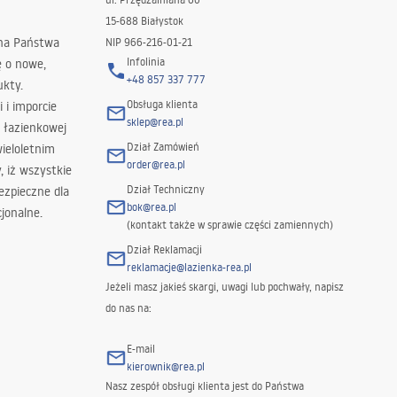
15-688 Białystok
 na Państwa
NIP 966-216-01-21
Infolinia
ę o nowe,
+48 857 337 777
ukty.
Obsługa klienta
i i imporcie
sklep@rea.pl
 łazienkowej
Dział Zamówień
wieloletnim
order@rea.pl
 iż wszystkie
Dział Techniczny
ezpieczne dla
bok@rea.pl
jonalne.
(kontakt także w sprawie części zamiennych)
Dział Reklamacji
reklamacje@lazienka-rea.pl
Jeżeli masz jakieś skargi, uwagi lub pochwały, napisz
do nas na:
E-mail
kierownik@rea.pl
Nasz zespół obsługi klienta jest do Państwa