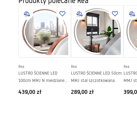
Produkty polecane Rea
i_ALEX.pdf
i_ALEX
Wysokość drzwi prysznicowych
190
cm
Materiał profili
Aluminium
Materiał uchwytów
Mosiądz
Wykończenie profili
Złoto szcz
Regulacja na profilach
100 mm
Zestaw uszczelek w komplecie
Tak
Rea
Rea
Rea
Możliwość montażu bez brodzika
Tak
LUSTRO ŚCIENNE LED
LUSTRO ŚCIENNE LED 50cm
LUSTRO
Gwarancja
24 miesiące
100cm MMJ N miedziane
MMJ stal szczotkowana
MMJ st
szczotkowane
439,00 zł
289,00 zł
399,0