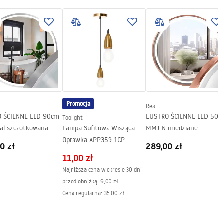
.pdf
otkowane
Promocja
Rea
 ŚCIENNE LED 90cm
LUSTRO ŚCIENNE LED 5
Toolight
al szczotkowana
Lampa Sufitowa Wisząca
MMJ N miedziane
Oprawka APP359-1CP
szczotkowane
0 zł
289,00 zł
Miedziana
11,00 zł
Najniższa cena w okresie 30 dni
przed obniżką:
9,00 zł
Cena regularna
:
35,00 zł