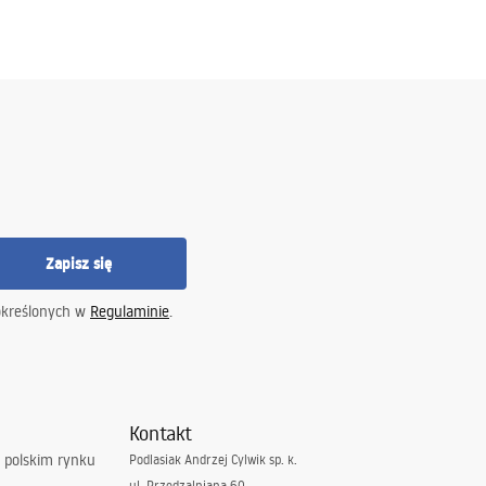
Zapisz się
określonych w
Regulaminie
.
Kontakt
 polskim rynku
Podlasiak Andrzej Cylwik sp. k.
ul. Przędzalniana 60