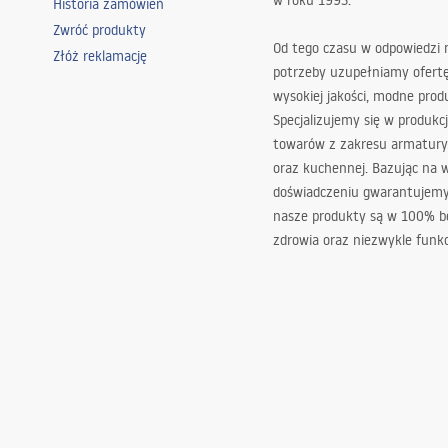
w roku 1993.
Historia zamówień
Zwróć produkty
Od tego czasu w odpowiedzi
Złóż reklamację
potrzeby uzupełniamy ofert
wysokiej jakości, modne prod
Specjalizujemy się w produkcj
towarów z zakresu armatury
oraz kuchennej. Bazując na 
doświadczeniu gwarantujemy,
nasze produkty są w 100% b
zdrowia oraz niezwykle funkc