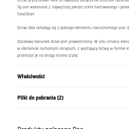
Drzwi prysznicowe Alex to najlepsze połączenie estetyki łazienko
Są one wykonane z najwyższej jakości szkła hartowanego i pos
EasyClean.
Drzwi Alex składają się z jednego elementu nieruchomego ora
Docelowo kierunek drzwi jest prawostronny. W celu zmiany kier
w elemencie ruchomym skrajnym, z wystającą listwą w formie kla
przełożyć je na drugą stronę szyby.
Właściwości
Sposób otwierania drzwi
Przesuwne
Pliki do pobrania (2)
Rozmiar drzwi
120
Kierunek drzwi
Uniwersaln
Instrukcja montażu
instr
Szkło
Transpare
NOWA_Instrukcja_monta__u_Drzw
Instru
Grubość szkła
4 mm