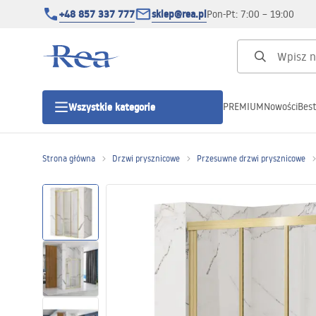
+48 857 337 777
sklep@rea.pl
Pon-Pt: 7:00 – 19:00
PREMIUM
Nowości
Best
Wszystkie kategorie
Kategorie produktowe
Strona główna
Drzwi prysznicowe
Przesuwne drzwi prysznicowe
Kabiny prysznicowe
Drzwi prysznicowe
Brodziki prysznicowe
Odpływy liniowe