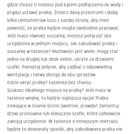
gdzie chcesz (i możesz pod kątem podłączenia do wody i
prądu) ustawić pralkę. Zmierz daną przestrzeń i dodaj
kilka centymetrów luzu z każdej strony, aby mieć
pewność, że pralka będzie mogła swobodnie pracować.
Jeśli masz również suszarkę, możesz połączyć oba
urządzenia w jednym miejscu. Jak zabudować pralkę i
suszarkę w łazience? Możliwości jest wiele: mogą stać
jedna na drugiej lub obok siebie, ukryte za drzwiami
szafki. Pamiętaj jedynie, aby zadbać o odpowiednią
wentylację i łatwy dostęp do obu sprzętów.
Gdzie ukryć pralkę? Łazienka bez chaosu
Szukasz idealnego miejsca na pralkę? Jeśli masz w
łazience wnękę, to będzie najlepsza opcja! Pralka
znikająca w ścianie brzmi świetnie, prawda? Zamontuj
drzwi przesuwne lub klasyczne szafki, które całkowicie
zakryją urządzenie. W łazience o mniejszym metrażu
będzie to doskonały sposób, aby zabudowana pralka nie