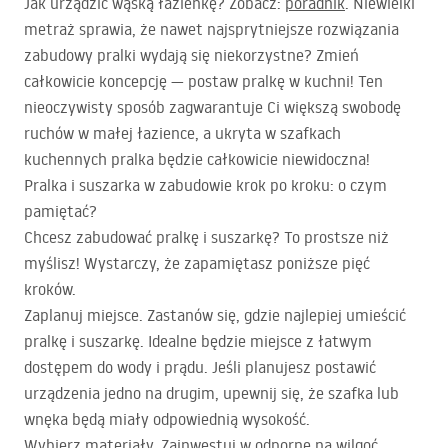
Jak urządzić wąską łazienkę? Zobacz:
poradnik
. Niewielki
metraż sprawia, że nawet najsprytniejsze rozwiązania
zabudowy pralki wydają się niekorzystne? Zmień
całkowicie koncepcję — postaw pralkę w kuchni! Ten
nieoczywisty sposób zagwarantuje Ci większą swobodę
ruchów w małej łazience, a ukryta w szafkach
kuchennych pralka będzie całkowicie niewidoczna!
Pralka i suszarka w zabudowie krok po kroku: o czym
pamiętać?
Chcesz zabudować pralkę i suszarkę? To prostsze niż
myślisz! Wystarczy, że zapamiętasz poniższe pięć
kroków.
Zaplanuj miejsce. Zastanów się, gdzie najlepiej umieścić
pralkę i suszarkę. Idealne będzie miejsce z łatwym
dostępem do wody i prądu. Jeśli planujesz postawić
urządzenia jedno na drugim, upewnij się, że szafka lub
wnęka będą miały odpowiednią wysokość.
Wybierz materiały. Zainwestuj w odporne na wilgoć