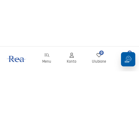
0
0
Menu
Konto
Ulubione
Koszyk
Newsletter
Bądź na bieżąco z nowościami i promocjami!
Zapisz się