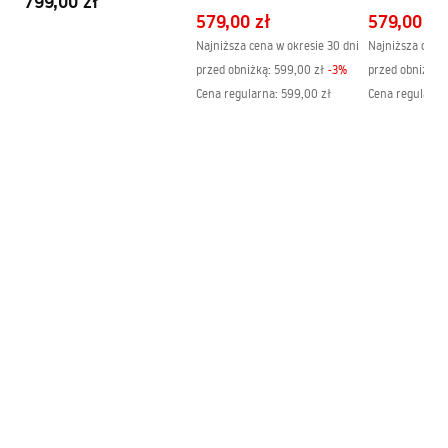
799,00 zł
CHROM
Czarny
RAPID ŚCIANKA Deklaracja.pdf
579,00 zł
579,00 zł
Najniższa cena w okresie 30 dni
Najniższa cena 
przed obniżką:
599,00 zł
-
3
%
przed obniżką:
Deklaracja Właściwości Użytkowych
Cena regularna
:
599,00 zł
Cena regularna
RAPID BLACK DRZWI Deklaracja.pdf