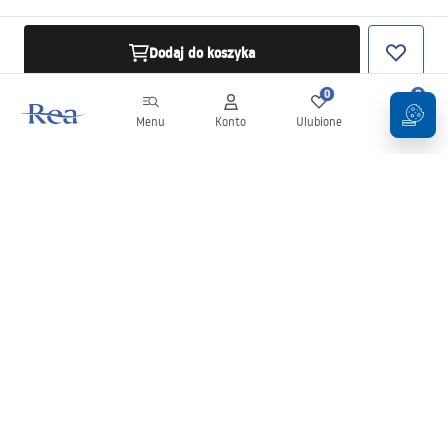
Dodaj do koszyka
0
0
Menu
Konto
Ulubione
Koszyk
Newsletter
Bądź na bieżąco z nowościami i promocjami!
Zapisz się
Wprowadzając i zatwierdzając swoje dane wyrażasz zgodę na
otrzymywanie newslettera na zasadach określonych w