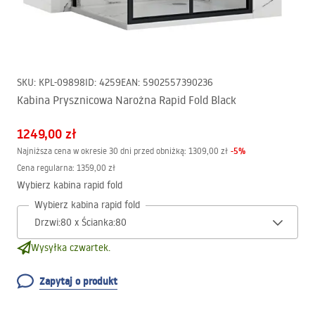
SKU
:
KPL-09898
ID
:
4259
EAN
:
5902557390236
Kabina Prysznicowa Narożna Rapid Fold Black
1249,00 zł
-
5
%
Najniższa cena w okresie 30 dni przed obniżką:
1309,00 zł
Cena regularna
:
1359,00 zł
Wybierz kabina rapid fold
Wybierz kabina rapid fold
Wysyłka czwartek.
Zapytaj o produkt